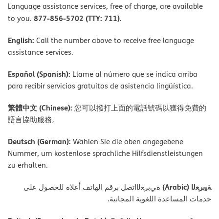
Language assistance services, free of charge, are available
877-856-5702 (TTY: 711)
to you.
.
English:
Call the number above to receive free language
assistance services.
Español (Spanish):
Llame al número que se indica arriba
para recibir servicios gratuitos de asistencia lingüística.
繁體中文 (Chinese):
您可以撥打上面的電話號碼以獲得免費的
語言協助服務。
Deutsch (German):
Wählen Sie die oben angegebene
Nummer, um kostenlose sprachliche Hilfsdienstleistungen
zu erhalten.
ﺔﯿﺑﺮﻌﻟا (Arabic)
ةﻲﺑﺮﻌﻟااﺗﺼﻞ ﺑﺮﻗﻢ اﻟﮭﺎﺗﻒ أﻋﻼه ﻟﻠﺤﺼﻮل ﻋﻠﻰ
ﺧﺪﻣﺎت اﻟﻤﺴﺎﻋﺪة اﻟﻠﻐﻮﯾﺔ اﻟﻤﺠﺎﻧﯿﺔ.