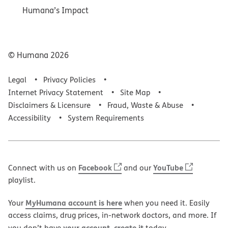
Humana’s Impact
© Humana
2026
Legal
Privacy Policies
Internet Privacy Statement
Site Map
Disclaimers & Licensure
Fraud, Waste & Abuse
Accessibility
System Requirements
Facebook
YouTube
Connect with us on
and our
playlist.
MyHumana account is here
Your
when you need it. Easily
access claims, drug prices, in-network doctors, and more. If
your account, create it
you don’t have
today.