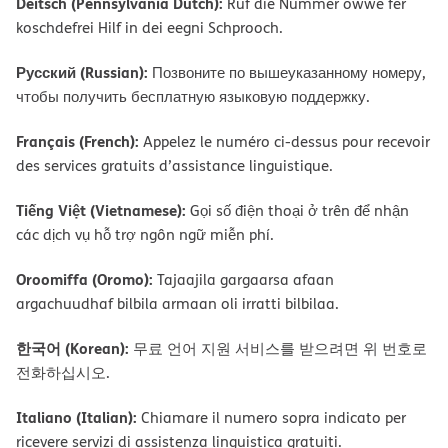
Deitsch (Pennsylvania Dutch):
Ruf die Nummer owwe fer
koschdefrei Hilf in dei eegni Schprooch.
Русский (Russian):
Позвоните по вышеуказанному номеру,
чтобы получить бесплатную языковую поддержку.
Français (French):
Appelez le numéro ci-dessus pour recevoir
des services gratuits d’assistance linguistique.
Tiếng Việt (Vietnamese):
Gọi số điện thoại ở trên để nhận
các dịch vụ hỗ trợ ngôn ngữ miễn phí.
Oroomiffa (Oromo):
Tajaajila gargaarsa afaan
argachuudhaf bilbila armaan oli irratti bilbilaa.
한국어 (Korean):
무료 언어 지원 서비스를 받으려면 위 번호로
전화하십시오.
Italiano (Italian):
Chiamare il numero sopra indicato per
ricevere servizi di assistenza linguistica gratuiti.