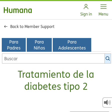
Open
Sign in
Menu
Back to Member Support
Para
Para
Para
Padres
Niños
Adolescentes
Buscar
en
la
Tratamiento de la
biblioteca
de
diabetes tipo 2
KidsHealth