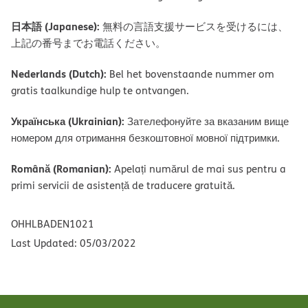
日本語 (Japanese):
無料の言語支援サービスを受けるには、
上記の番号までお電話ください。
Nederlands (Dutch):
Bel het bovenstaande nummer om
gratis taalkundige hulp te ontvangen.
Українська (Ukrainian):
Зателефонуйте за вказаним вище
номером для отримання безкоштовної мовної підтримки.
Română (Romanian):
Apelați numărul de mai sus pentru a
primi servicii de asistență de traducere gratuită.
OHHLBADEN1021
Last Updated: 05/03/2022