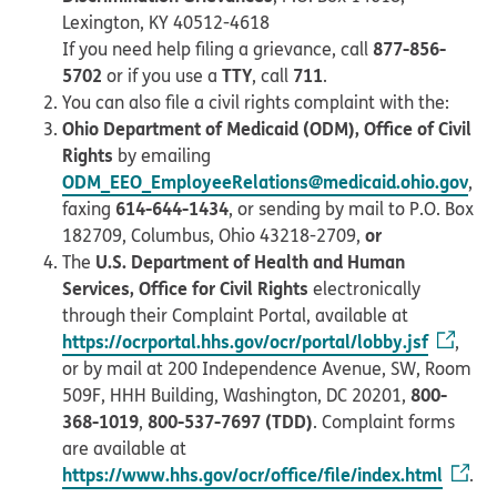
Lexington, KY 40512-4618
877-856-
If you need help filing a grievance, call
5702
TTY
711
or if you use a
, call
.
You can also file a civil rights complaint with the:
Ohio Department of Medicaid (ODM), Office of Civil
Rights
by emailing
ODM_EEO_EmployeeRelations@medicaid.ohio.gov
,
614-644-1434
faxing
, or sending by mail to P.O. Box
or
182709, Columbus, Ohio 43218-2709,
U.S. Department of Health and Human
The
Services, Office for Civil Rights
electronically
through their Complaint Portal, available at
https://ocrportal.hhs.gov/ocr/portal/lobby.jsf
,
or by mail at 200 Independence Avenue, SW, Room
800-
509F, HHH Building, Washington, DC 20201,
368-1019
800-537-7697 (TDD)
,
. Complaint forms
are available at
https://www.hhs.gov/ocr/office/file/index.html
.