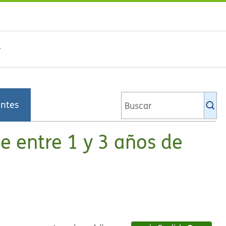
Bu
entes
en
la
bi
e entre 1 y 3 años de
de
Ki