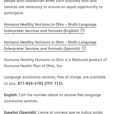
people with disabilities when such auxiliary aids and
services are necessary to ensure an equal opportunity to
participate.
Humana Healthy Horizons in Ohio – Multi-Language
, PDF
(opens in new w
Interpreter Services and formats (English)
Humana Healthy Horizons in Ohio – Multi-Language
, PDF
(opens in new 
Interpreter Services and formats (Spanish)
Humana Healthy Horizons in Ohio is a Medicaid product of
Humana Health Plan of Ohio, Inc.
Language assistance services, free of charge, are available
877-856-5702 (TTY: 711)
to you.
.
English:
Call the number above to receive free language
assistance services.
Español (Spanish):
Llame al número que se indica arriba