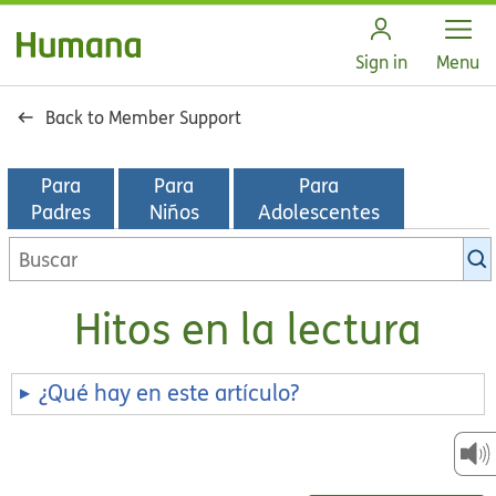
Open
Sign in
Menu
Back to Member Support
Para
Para
Para
Padres
Niños
Adolescentes
Buscar
en
la
Hitos en la lectura
biblioteca
de
KidsHealth
¿Qué hay en este artículo?