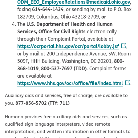
ODM_EEO_EmployeeRelations@medicaid.ohio.gov
,
614-644-1434
faxing
, or sending by mail to P.O. Box
or
182709, Columbus, Ohio 43218-2709,
U.S. Department of Health and Human
The
Services, Office for Civil Rights
electronically
through their Complaint Portal, available at
https://ocrportal.hhs.gov/ocr/portal/lobby.jsf
,
or by mail at 200 Independence Avenue, SW, Room
800-
509F, HHH Building, Washington, DC 20201,
368-1019
800-537-7697 (TDD)
,
. Complaint forms
are available at
https://www.hhs.gov/ocr/office/file/index.html
.
Auxiliary aids and services, free of charge, are available to
877-856-5702 (TTY: 711)
you.
Humana provides free auxiliary aids and services, such as
qualified sign language interpreters, video remote
interpretation, and written information in other formats to