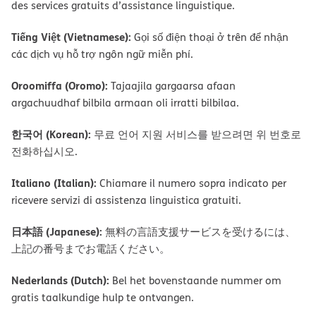
des services gratuits d’assistance linguistique.
Tiếng Việt (Vietnamese):
Gọi số điện thoại ở trên để nhận
các dịch vụ hỗ trợ ngôn ngữ miễn phí.
Oroomiffa (Oromo):
Tajaajila gargaarsa afaan
argachuudhaf bilbila armaan oli irratti bilbilaa.
한국어 (Korean):
무료 언어 지원 서비스를 받으려면 위 번호로
전화하십시오.
Italiano (Italian):
Chiamare il numero sopra indicato per
ricevere servizi di assistenza linguistica gratuiti.
日本語 (Japanese):
無料の言語支援サービスを受けるには、
上記の番号までお電話ください。
Nederlands (Dutch):
Bel het bovenstaande nummer om
gratis taalkundige hulp te ontvangen.