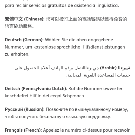
para recibir servicios gratuitos de asistencia lingüística.
繁體中文 (Chinese):
您可以撥打上面的電話號碼以獲得免費的
語言協助服務。
Deutsch (German):
Wählen Sie die oben angegebene
Nummer, um kostenlose sprachliche Hilfsdienstleistungen
zu erhalten.
ﺔﯿﺑﺮﻌﻟا (Arabic)
ةﻲﺑﺮﻌﻟااﺗﺼﻞ ﺑﺮﻗﻢ اﻟﮭﺎﺗﻒ أﻋﻼه ﻟﻠﺤﺼﻮل ﻋﻠﻰ
ﺧﺪﻣﺎت اﻟﻤﺴﺎﻋﺪة اﻟﻠﻐﻮﯾﺔ اﻟﻤﺠﺎﻧﯿﺔ.
Deitsch (Pennsylvania Dutch):
Ruf die Nummer owwe fer
koschdefrei Hilf in dei eegni Schprooch.
Русский (Russian):
Позвоните по вышеуказанному номеру,
чтобы получить бесплатную языковую поддержку.
Français (French):
Appelez le numéro ci-dessus pour recevoir