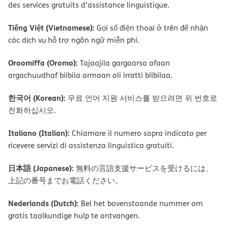
des services gratuits d’assistance linguistique.
Tiếng Việt (Vietnamese):
Gọi số điện thoại ở trên để nhận
các dịch vụ hỗ trợ ngôn ngữ miễn phí.
Oroomiffa (Oromo):
Tajaajila gargaarsa afaan
argachuudhaf bilbila armaan oli irratti bilbilaa.
한국어 (Korean):
무료 언어 지원 서비스를 받으려면 위 번호로
전화하십시오.
Italiano (Italian):
Chiamare il numero sopra indicato per
ricevere servizi di assistenza linguistica gratuiti.
日本語 (Japanese):
無料の言語支援サービスを受けるには、
上記の番号までお電話ください。
Nederlands (Dutch):
Bel het bovenstaande nummer om
gratis taalkundige hulp te ontvangen.