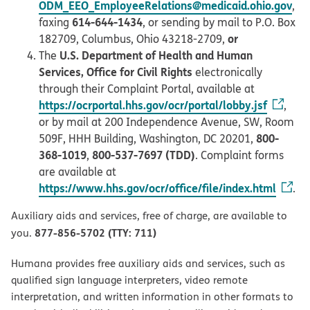
ODM_EEO_EmployeeRelations@medicaid.ohio.gov
,
614-644-1434
faxing
, or sending by mail to P.O. Box
or
182709, Columbus, Ohio 43218-2709,
U.S. Department of Health and Human
The
Services, Office for Civil Rights
electronically
through their Complaint Portal, available at
https://ocrportal.hhs.gov/ocr/portal/lobby.jsf
,
or by mail at 200 Independence Avenue, SW, Room
800-
509F, HHH Building, Washington, DC 20201,
368-1019
800-537-7697 (TDD)
,
. Complaint forms
are available at
https://www.hhs.gov/ocr/office/file/index.html
.
Auxiliary aids and services, free of charge, are available to
877-856-5702 (TTY: 711)
you.
Humana provides free auxiliary aids and services, such as
qualified sign language interpreters, video remote
interpretation, and written information in other formats to