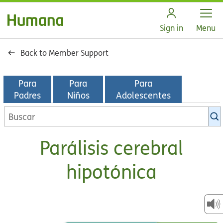
Open
Sign in
Menu
Back to Member Support
Para
Para
Para
Padres
Niños
Adolescentes
Buscar
en
la
Parálisis cerebral
biblioteca
de
hipotónica
KidsHealth