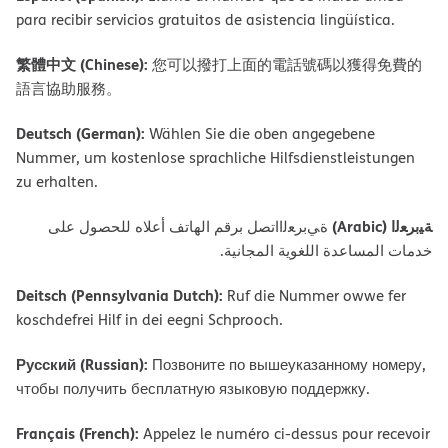
para recibir servicios gratuitos de asistencia lingüística.
繁體中文 (Chinese):
您可以撥打上面的電話號碼以獲得免費的
語言協助服務。
Deutsch (German):
Wählen Sie die oben angegebene
Nummer, um kostenlose sprachliche Hilfsdienstleistungen
zu erhalten.
ﺔﯿﺑﺮﻌﻟا (Arabic)
ةﻲﺑﺮﻌﻟااﺗﺼﻞ ﺑﺮﻗﻢ اﻟﮭﺎﺗﻒ أﻋﻼه ﻟﻠﺤﺼﻮل ﻋﻠﻰ
ﺧﺪﻣﺎت اﻟﻤﺴﺎﻋﺪة اﻟﻠﻐﻮﯾﺔ اﻟﻤﺠﺎﻧﯿﺔ.
Deitsch (Pennsylvania Dutch):
Ruf die Nummer owwe fer
koschdefrei Hilf in dei eegni Schprooch.
Русский (Russian):
Позвоните по вышеуказанному номеру,
чтобы получить бесплатную языковую поддержку.
Français (French):
Appelez le numéro ci-dessus pour recevoir