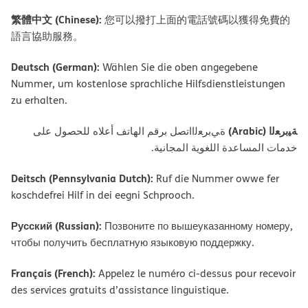
繁體中文 (Chinese):
您可以撥打上面的電話號碼以獲得免費的
語言協助服務。
Deutsch (German):
Wählen Sie die oben angegebene
Nummer, um kostenlose sprachliche Hilfsdienstleistungen
zu erhalten.
ﺔﯿﺑﺮﻌﻟا (Arabic)
ةﻲﺑﺮﻌﻟااﺗﺼﻞ ﺑﺮﻗﻢ اﻟﮭﺎﺗﻒ أﻋﻼه ﻟﻠﺤﺼﻮل ﻋﻠﻰ
ﺧﺪﻣﺎت اﻟﻤﺴﺎﻋﺪة اﻟﻠﻐﻮﯾﺔ اﻟﻤﺠﺎﻧﯿﺔ.
Deitsch (Pennsylvania Dutch):
Ruf die Nummer owwe fer
koschdefrei Hilf in dei eegni Schprooch.
Русский (Russian):
Позвоните по вышеуказанному номеру,
чтобы получить бесплатную языковую поддержку.
Français (French):
Appelez le numéro ci-dessus pour recevoir
des services gratuits d’assistance linguistique.