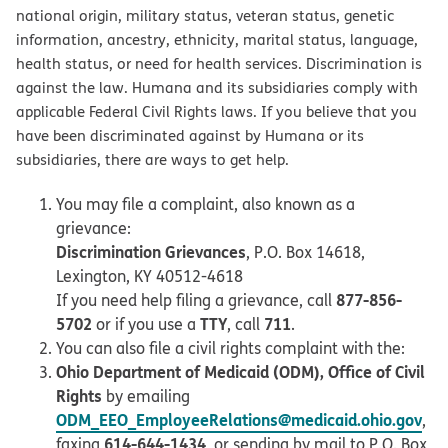
national origin, military status, veteran status, genetic
information, ancestry, ethnicity, marital status, language,
health status, or need for health services. Discrimination is
against the law. Humana and its subsidiaries comply with
applicable Federal Civil Rights laws. If you believe that you
have been discriminated against by Humana or its
subsidiaries, there are ways to get help.
You may file a complaint, also known as a
grievance:
Discrimination Grievances
, P.O. Box 14618,
Lexington, KY 40512-4618
877-856-
If you need help filing a grievance, call
5702
TTY
711
or if you use a
, call
.
You can also file a civil rights complaint with the:
Ohio Department of Medicaid (ODM), Office of Civil
Rights
by emailing
ODM_EEO_EmployeeRelations@medicaid.ohio.gov
,
614-644-1434
faxing
, or sending by mail to P.O. Box