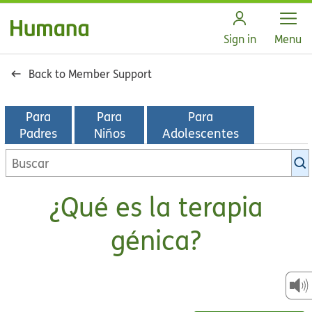
Open
Sign in
Menu
Back to Member Support
Para
Para
Para
Padres
Niños
Adolescentes
Buscar
en
la
¿Qué es la terapia
biblioteca
de
génica?
KidsHealth