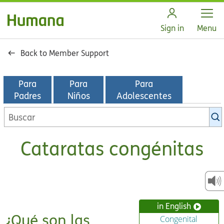
Open
Sign in
Menu
Back to Member Support
Para
Para
Para
Padres
Niños
Adolescentes
Buscar
en
la
Cataratas congénitas
biblioteca
de
KidsHealth
in English
¿Qué son las
Congenital