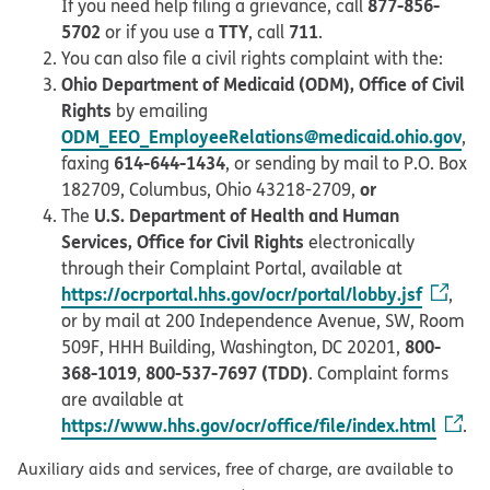
877-856-
If you need help filing a grievance, call
5702
TTY
711
or if you use a
, call
.
You can also file a civil rights complaint with the:
Ohio Department of Medicaid (ODM), Office of Civil
Rights
by emailing
ODM_EEO_EmployeeRelations@medicaid.ohio.gov
,
614-644-1434
faxing
, or sending by mail to P.O. Box
or
182709, Columbus, Ohio 43218-2709,
U.S. Department of Health and Human
The
Services, Office for Civil Rights
electronically
through their Complaint Portal, available at
https://ocrportal.hhs.gov/ocr/portal/lobby.jsf
,
or by mail at 200 Independence Avenue, SW, Room
800-
509F, HHH Building, Washington, DC 20201,
368-1019
800-537-7697 (TDD)
,
. Complaint forms
are available at
https://www.hhs.gov/ocr/office/file/index.html
.
Auxiliary aids and services, free of charge, are available to