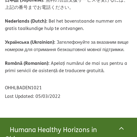
上記の番号までお電話ください。
Nederlands (Dutch):
Bel het bovenstaande nummer om
gratis taalkundige hulp te ontvangen.
Українська (Ukrainian):
Зателефонуйте за вказаним вище
номером для отримання безкоштовної мовної підтримки.
Română (Romanian):
Apelați numărul de mai sus pentru a
primi servicii de asistență de traducere gratuită.
OHHLBADEN1021
Last Updated: 05/03/2022
Humana Healthy Horizons in