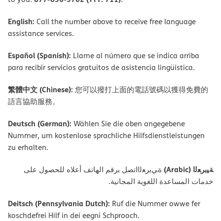
English:
Call the number above to receive free language
assistance services.
Español (Spanish):
Llame al número que se indica arriba
para recibir servicios gratuitos de asistencia lingüística.
繁體中文 (Chinese):
您可以撥打上面的電話號碼以獲得免費的
語言協助服務。
Deutsch (German):
Wählen Sie die oben angegebene
Nummer, um kostenlose sprachliche Hilfsdienstleistungen
zu erhalten.
ﺔﯿﺑﺮﻌﻟا (Arabic)
ةﻲﺑﺮﻌﻟااﺗﺼﻞ ﺑﺮﻗﻢ اﻟﮭﺎﺗﻒ أﻋﻼه ﻟﻠﺤﺼﻮل ﻋﻠﻰ
ﺧﺪﻣﺎت اﻟﻤﺴﺎﻋﺪة اﻟﻠﻐﻮﯾﺔ اﻟﻤﺠﺎﻧﯿﺔ.
Deitsch (Pennsylvania Dutch):
Ruf die Nummer owwe fer
koschdefrei Hilf in dei eegni Schprooch.