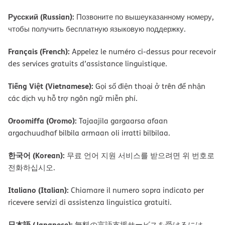
Русский (Russian):
Позвоните по вышеуказанному номеру,
чтобы получить бесплатную языковую поддержку.
Français (French):
Appelez le numéro ci-dessus pour recevoir
des services gratuits d’assistance linguistique.
Tiếng Việt (Vietnamese):
Gọi số điện thoại ở trên để nhận
các dịch vụ hỗ trợ ngôn ngữ miễn phí.
Oroomiffa (Oromo):
Tajaajila gargaarsa afaan
argachuudhaf bilbila armaan oli irratti bilbilaa.
한국어 (Korean):
무료 언어 지원 서비스를 받으려면 위 번호로
전화하십시오.
Italiano (Italian):
Chiamare il numero sopra indicato per
ricevere servizi di assistenza linguistica gratuiti.
日本語 (Japanese):
無料の言語支援サービスを受けるには、