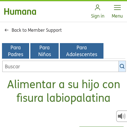
Open
Sign in
Menu
Back to Member Support
Para
Para
Para
Padres
Niños
Adolescentes
Buscar
en
la
Alimentar a su hijo con
biblioteca
de
fisura labiopalatina
KidsHealth