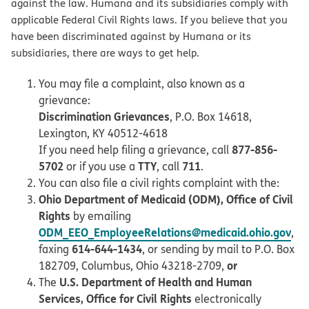
against the law. Humana and its subsidiaries comply with
applicable Federal Civil Rights laws. If you believe that you
have been discriminated against by Humana or its
subsidiaries, there are ways to get help.
You may file a complaint, also known as a
grievance:
Discrimination Grievances
, P.O. Box 14618,
Lexington, KY 40512-4618
877-856-
If you need help filing a grievance, call
5702
TTY
711
or if you use a
, call
.
You can also file a civil rights complaint with the:
Ohio Department of Medicaid (ODM), Office of Civil
Rights
by emailing
ODM_EEO_EmployeeRelations@medicaid.ohio.gov
,
614-644-1434
faxing
, or sending by mail to P.O. Box
or
182709, Columbus, Ohio 43218-2709,
U.S. Department of Health and Human
The
Services, Office for Civil Rights
electronically