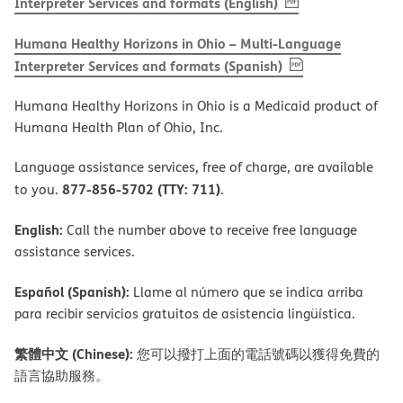
, PDF
(opens in new w
Interpreter Services and formats (English)
Humana Healthy Horizons in Ohio – Multi-Language
, PDF
(opens in new 
Interpreter Services and formats (Spanish)
Humana Healthy Horizons in Ohio is a Medicaid product of
Humana Health Plan of Ohio, Inc.
Language assistance services, free of charge, are available
877-856-5702 (TTY: 711)
to you.
.
English:
Call the number above to receive free language
assistance services.
Español (Spanish):
Llame al número que se indica arriba
para recibir servicios gratuitos de asistencia lingüística.
繁體中文 (Chinese):
您可以撥打上面的電話號碼以獲得免費的
語言協助服務。