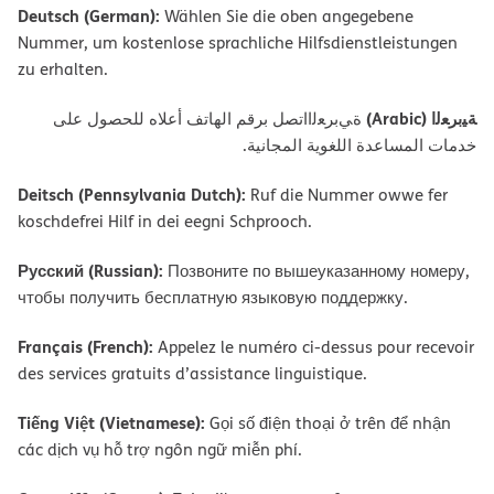
Deutsch (German):
Wählen Sie die oben angegebene
Nummer, um kostenlose sprachliche Hilfsdienstleistungen
zu erhalten.
ﺔﯿﺑﺮﻌﻟا (Arabic)
ةﻲﺑﺮﻌﻟااﺗﺼﻞ ﺑﺮﻗﻢ اﻟﮭﺎﺗﻒ أﻋﻼه ﻟﻠﺤﺼﻮل ﻋﻠﻰ
ﺧﺪﻣﺎت اﻟﻤﺴﺎﻋﺪة اﻟﻠﻐﻮﯾﺔ اﻟﻤﺠﺎﻧﯿﺔ.
Deitsch (Pennsylvania Dutch):
Ruf die Nummer owwe fer
koschdefrei Hilf in dei eegni Schprooch.
Русский (Russian):
Позвоните по вышеуказанному номеру,
чтобы получить бесплатную языковую поддержку.
Français (French):
Appelez le numéro ci-dessus pour recevoir
des services gratuits d’assistance linguistique.
Tiếng Việt (Vietnamese):
Gọi số điện thoại ở trên để nhận
các dịch vụ hỗ trợ ngôn ngữ miễn phí.