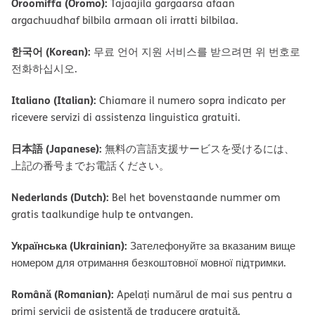
Oroomiffa (Oromo):
Tajaajila gargaarsa afaan
argachuudhaf bilbila armaan oli irratti bilbilaa.
한국어 (Korean):
무료 언어 지원 서비스를 받으려면 위 번호로
전화하십시오.
Italiano (Italian):
Chiamare il numero sopra indicato per
ricevere servizi di assistenza linguistica gratuiti.
日本語 (Japanese):
無料の言語支援サービスを受けるには、
上記の番号までお電話ください。
Nederlands (Dutch):
Bel het bovenstaande nummer om
gratis taalkundige hulp te ontvangen.
Українська (Ukrainian):
Зателефонуйте за вказаним вище
номером для отримання безкоштовної мовної підтримки.
Română (Romanian):
Apelați numărul de mai sus pentru a
primi servicii de asistență de traducere gratuită.