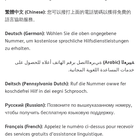
繁體中文 (Chinese):
您可以撥打上面的電話號碼以獲得免費的
語言協助服務。
Deutsch (German):
Wählen Sie die oben angegebene
Nummer, um kostenlose sprachliche Hilfsdienstleistungen
zu erhalten.
ﺔﯿﺑﺮﻌﻟا (Arabic)
ةﻲﺑﺮﻌﻟااﺗﺼﻞ ﺑﺮﻗﻢ اﻟﮭﺎﺗﻒ أﻋﻼه ﻟﻠﺤﺼﻮل ﻋﻠﻰ
ﺧﺪﻣﺎت اﻟﻤﺴﺎﻋﺪة اﻟﻠﻐﻮﯾﺔ اﻟﻤﺠﺎﻧﯿﺔ.
Deitsch (Pennsylvania Dutch):
Ruf die Nummer owwe fer
koschdefrei Hilf in dei eegni Schprooch.
Русский (Russian):
Позвоните по вышеуказанному номеру,
чтобы получить бесплатную языковую поддержку.
Français (French):
Appelez le numéro ci-dessus pour recevoir
des services gratuits d’assistance linguistique.