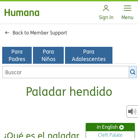
Open
Sign in
Menu
Back to Member Support
Para
Para
Para
Padres
Niños
Adolescentes
Buscar
en
la
Paladar hendido
biblioteca
de
KidsHealth
in English
¿Qué es el paladar
Cleft Palate