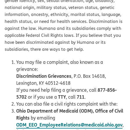
gender identity, sex, sexual orientation, age, disability,
national origin, military status, veteran status, genetic
information, ancestry, ethnicity, marital status, language,
health status, or need for health services. Discrimination is
against the law. Humana and its subsidiaries comply with
applicable Federal Civil Rights laws. If you believe that you
have been discriminated against by Humana or its
subsidiaries, there are ways to get help.
You may file a complaint, also known as a
grievance:
Discrimination Grievances
, P.O. Box 14618,
Lexington, KY 40512-4618
877-856-
If you need help filing a grievance, call
5702
TTY
711
or if you use a
, call
.
You can also file a civil rights complaint with the:
Ohio Department of Medicaid (ODM), Office of Civil
Rights
by emailing
ODM_EEO_EmployeeRelations@medicaid.ohio.gov
,