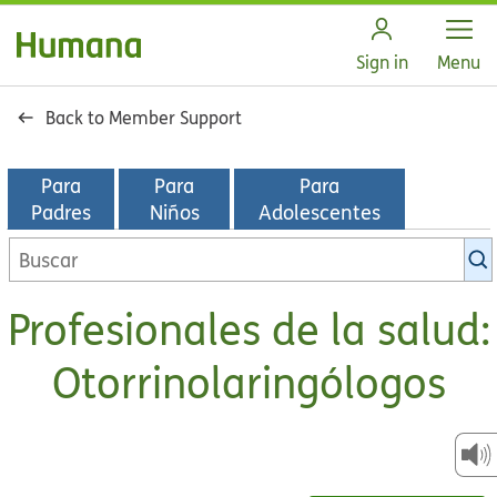
Open
Sign in
Menu
Back to Member Support
Para
Para
Para
Padres
Niños
Adolescentes
Buscar
en
la
Profesionales de la salud:
biblioteca
de
Otorrinolaringólogos
KidsHealth