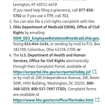
Lexington, KY 40512-4618
877-856-
If you need help filing a grievance, call
5702
TTY
711
or if you use a
, call
.
You can also file a civil rights complaint with the:
Ohio Department of Medicaid (ODM), Office of Civil
Rights
by emailing
ODM_EEO_EmployeeRelations@medicaid.ohio.gov
,
614-644-1434
faxing
, or sending by mail to P.O. Box
or
182709, Columbus, Ohio 43218-2709,
U.S. Department of Health and Human
The
Services, Office for Civil Rights
electronically
through their Complaint Portal, available at
https://ocrportal.hhs.gov/ocr/portal/lobby.jsf
,
or by mail at 200 Independence Avenue, SW, Room
800-
509F, HHH Building, Washington, DC 20201,
368-1019
800-537-7697 (TDD)
,
. Complaint forms
are available at
https://www.hhs.gov/ocr/office/file/index.html
.