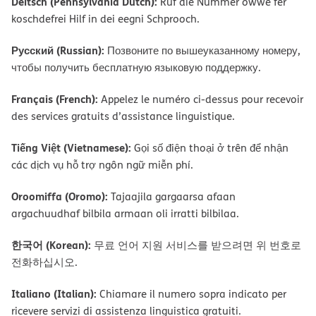
Deitsch (Pennsylvania Dutch):
Ruf die Nummer owwe fer
koschdefrei Hilf in dei eegni Schprooch.
Русский (Russian):
Позвоните по вышеуказанному номеру,
чтобы получить бесплатную языковую поддержку.
Français (French):
Appelez le numéro ci-dessus pour recevoir
des services gratuits d’assistance linguistique.
Tiếng Việt (Vietnamese):
Gọi số điện thoại ở trên để nhận
các dịch vụ hỗ trợ ngôn ngữ miễn phí.
Oroomiffa (Oromo):
Tajaajila gargaarsa afaan
argachuudhaf bilbila armaan oli irratti bilbilaa.
한국어 (Korean):
무료 언어 지원 서비스를 받으려면 위 번호로
전화하십시오.
Italiano (Italian):
Chiamare il numero sopra indicato per
ricevere servizi di assistenza linguistica gratuiti.