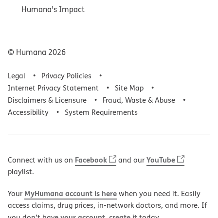
Humana’s Impact
© Humana
2026
Legal
Privacy Policies
Internet Privacy Statement
Site Map
Disclaimers & Licensure
Fraud, Waste & Abuse
Accessibility
System Requirements
Facebook
YouTube
Connect with us on
and our
playlist.
MyHumana account is here
Your
when you need it. Easily
access claims, drug prices, in-network doctors, and more. If
your account, create it
you don’t have
today.