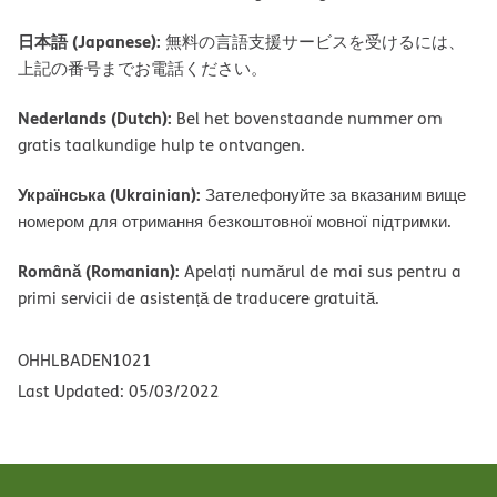
日本語 (Japanese):
無料の言語支援サービスを受けるには、
上記の番号までお電話ください。
Nederlands (Dutch):
Bel het bovenstaande nummer om
gratis taalkundige hulp te ontvangen.
Українська (Ukrainian):
Зателефонуйте за вказаним вище
номером для отримання безкоштовної мовної підтримки.
Română (Romanian):
Apelați numărul de mai sus pentru a
primi servicii de asistență de traducere gratuită.
OHHLBADEN1021
Last Updated: 05/03/2022