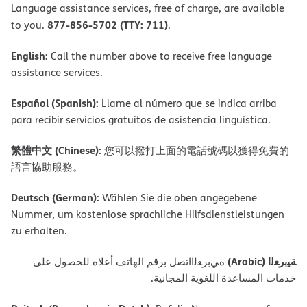
Language assistance services, free of charge, are available
877-856-5702 (TTY: 711)
to you.
.
English:
Call the number above to receive free language
assistance services.
Español (Spanish):
Llame al número que se indica arriba
para recibir servicios gratuitos de asistencia lingüística.
繁體中文 (Chinese):
您可以撥打上面的電話號碼以獲得免費的
語言協助服務。
Deutsch (German):
Wählen Sie die oben angegebene
Nummer, um kostenlose sprachliche Hilfsdienstleistungen
zu erhalten.
ﺔﯿﺑﺮﻌﻟا (Arabic)
ةﻲﺑﺮﻌﻟااﺗﺼﻞ ﺑﺮﻗﻢ اﻟﮭﺎﺗﻒ أﻋﻼه ﻟﻠﺤﺼﻮل ﻋﻠﻰ
ﺧﺪﻣﺎت اﻟﻤﺴﺎﻋﺪة اﻟﻠﻐﻮﯾﺔ اﻟﻤﺠﺎﻧﯿﺔ.