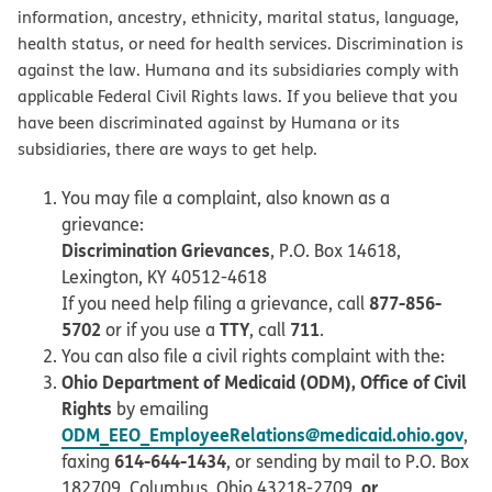
information, ancestry, ethnicity, marital status, language,
health status, or need for health services. Discrimination is
against the law. Humana and its subsidiaries comply with
applicable Federal Civil Rights laws. If you believe that you
have been discriminated against by Humana or its
subsidiaries, there are ways to get help.
You may file a complaint, also known as a
grievance:
Discrimination Grievances
, P.O. Box 14618,
Lexington, KY 40512-4618
877-856-
If you need help filing a grievance, call
5702
TTY
711
or if you use a
, call
.
You can also file a civil rights complaint with the:
Ohio Department of Medicaid (ODM), Office of Civil
Rights
by emailing
ODM_EEO_EmployeeRelations@medicaid.ohio.gov
,
614-644-1434
faxing
, or sending by mail to P.O. Box
or
182709, Columbus, Ohio 43218-2709,