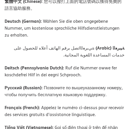
繁體中文 (Chinese):
您可以撥打上面的電話號碼以獲得免費的
語言協助服務。
Deutsch (German):
Wählen Sie die oben angegebene
Nummer, um kostenlose sprachliche Hilfsdienstleistungen
zu erhalten.
ﺔﯿﺑﺮﻌﻟا (Arabic)
ةﻲﺑﺮﻌﻟااﺗﺼﻞ ﺑﺮﻗﻢ اﻟﮭﺎﺗﻒ أﻋﻼه ﻟﻠﺤﺼﻮل ﻋﻠﻰ
ﺧﺪﻣﺎت اﻟﻤﺴﺎﻋﺪة اﻟﻠﻐﻮﯾﺔ اﻟﻤﺠﺎﻧﯿﺔ.
Deitsch (Pennsylvania Dutch):
Ruf die Nummer owwe fer
koschdefrei Hilf in dei eegni Schprooch.
Русский (Russian):
Позвоните по вышеуказанному номеру,
чтобы получить бесплатную языковую поддержку.
Français (French):
Appelez le numéro ci-dessus pour recevoir
des services gratuits d’assistance linguistique.
Tiếng Việt (Vietnamese):
Gọi số điện thoại ở trên để nhận