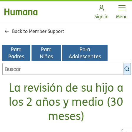
Open
Sign in
Menu
Back to Member Support
Para
Para
Para
Padres
Niños
Adolescentes
Buscar
en
la
La revisión de su hijo a
biblioteca
de
los 2 años y medio (30
KidsHealth
meses)