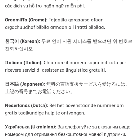
các dịch vụ hỗ trợ ngôn ngữ miễn phí.
Oroomiffa (Oromo):
Tajaajila gargaarsa afaan
argachuudhaf bilbila armaan oli irratti bilbilaa.
한국어 (Korean):
무료 언어 지원 서비스를 받으려면 위 번호로
전화하십시오.
Italiano (Italian):
Chiamare il numero sopra indicato per
ricevere servizi di assistenza linguistica gratuiti.
日本語 (Japanese):
無料の言語支援サービスを受けるには、
上記の番号までお電話ください。
Nederlands (Dutch):
Bel het bovenstaande nummer om
gratis taalkundige hulp te ontvangen.
Українська (Ukrainian):
Зателефонуйте за вказаним вище
номером для отримання безкоштовної мовної підтримки.