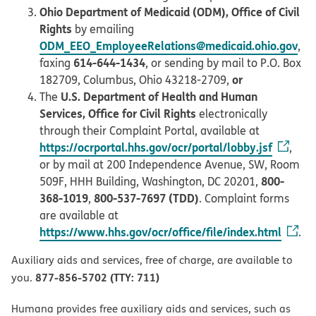
Ohio Department of Medicaid (ODM), Office of Civil
Rights
by emailing
ODM_EEO_EmployeeRelations@medicaid.ohio.gov
,
614-644-1434
faxing
, or sending by mail to P.O. Box
or
182709, Columbus, Ohio 43218-2709,
U.S. Department of Health and Human
The
Services, Office for Civil Rights
electronically
through their Complaint Portal, available at
https://ocrportal.hhs.gov/ocr/portal/lobby.jsf
,
or by mail at 200 Independence Avenue, SW, Room
800-
509F, HHH Building, Washington, DC 20201,
368-1019
800-537-7697 (TDD)
,
. Complaint forms
are available at
https://www.hhs.gov/ocr/office/file/index.html
.
Auxiliary aids and services, free of charge, are available to
877-856-5702 (TTY: 711)
you.
Humana provides free auxiliary aids and services, such as