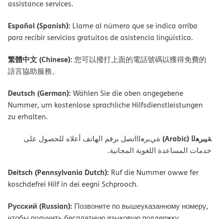
assistance services.
Español (Spanish):
Llame al número que se indica arriba
para recibir servicios gratuitos de asistencia lingüística.
繁體中文 (Chinese):
您可以撥打上面的電話號碼以獲得免費的
語言協助服務。
Deutsch (German):
Wählen Sie die oben angegebene
Nummer, um kostenlose sprachliche Hilfsdienstleistungen
zu erhalten.
ﺔﯿﺑﺮﻌﻟا (Arabic)
ةﻲﺑﺮﻌﻟااﺗﺼﻞ ﺑﺮﻗﻢ اﻟﮭﺎﺗﻒ أﻋﻼه ﻟﻠﺤﺼﻮل ﻋﻠﻰ
ﺧﺪﻣﺎت اﻟﻤﺴﺎﻋﺪة اﻟﻠﻐﻮﯾﺔ اﻟﻤﺠﺎﻧﯿﺔ.
Deitsch (Pennsylvania Dutch):
Ruf die Nummer owwe fer
koschdefrei Hilf in dei eegni Schprooch.
Русский (Russian):
Позвоните по вышеуказанному номеру,
чтобы получить бесплатную языковую поддержку.