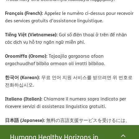
Français (French):
Appelez le numéro ci-dessus pour recevoir
des services gratuits d’assistance linguistique.
Tiếng Việt (Vietnamese):
Gọi số điện thoại ở trên để nhận
các dịch vụ hỗ trợ ngôn ngữ miễn phí.
Oroomiffa (Oromo):
Tajaajila gargaarsa afaan
argachuudhaf bilbila armaan oli irratti bilbilaa.
한국어 (Korean):
무료 언어 지원 서비스를 받으려면 위 번호로
전화하십시오.
Italiano (Italian):
Chiamare il numero sopra indicato per
ricevere servizi di assistenza linguistica gratuiti.
日本語 (Japanese):
無料の言語支援サービスを受けるには、
上記の番号までお電話ください。
Humana Healthy Horizons in