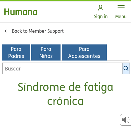
Open
Sign in
Menu
Back to Member Support
Para
Para
Para
Padres
Niños
Adolescentes
Buscar
en
la
Síndrome de fatiga
biblioteca
de
crónica
KidsHealth