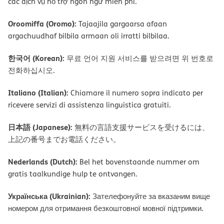
các dịch vụ hỗ trợ ngôn ngữ miễn phí.
Oroomiffa (Oromo):
Tajaajila gargaarsa afaan
argachuudhaf bilbila armaan oli irratti bilbilaa.
한국어 (Korean):
무료 언어 지원 서비스를 받으려면 위 번호로
전화하십시오.
Italiano (Italian):
Chiamare il numero sopra indicato per
ricevere servizi di assistenza linguistica gratuiti.
日本語 (Japanese):
無料の言語支援サービスを受けるには、
上記の番号までお電話ください。
Nederlands (Dutch):
Bel het bovenstaande nummer om
gratis taalkundige hulp te ontvangen.
Українська (Ukrainian):
Зателефонуйте за вказаним вище
номером для отримання безкоштовної мовної підтримки.