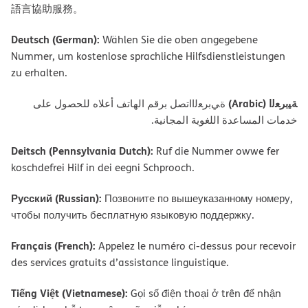
語言協助服務。
Deutsch (German):
Wählen Sie die oben angegebene
Nummer, um kostenlose sprachliche Hilfsdienstleistungen
zu erhalten.
ﺔﯿﺑﺮﻌﻟا (Arabic)
ةﻲﺑﺮﻌﻟااﺗﺼﻞ ﺑﺮﻗﻢ اﻟﮭﺎﺗﻒ أﻋﻼه ﻟﻠﺤﺼﻮل ﻋﻠﻰ
ﺧﺪﻣﺎت اﻟﻤﺴﺎﻋﺪة اﻟﻠﻐﻮﯾﺔ اﻟﻤﺠﺎﻧﯿﺔ.
Deitsch (Pennsylvania Dutch):
Ruf die Nummer owwe fer
koschdefrei Hilf in dei eegni Schprooch.
Русский (Russian):
Позвоните по вышеуказанному номеру,
чтобы получить бесплатную языковую поддержку.
Français (French):
Appelez le numéro ci-dessus pour recevoir
des services gratuits d’assistance linguistique.
Tiếng Việt (Vietnamese):
Gọi số điện thoại ở trên để nhận