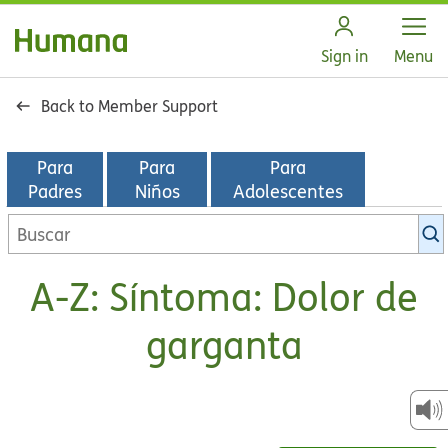
Open
Sign in
Menu
Back to Member Support
Para
Para
Para
Padres
Niños
Adolescentes
Buscar
en
la
A-Z: Síntoma: Dolor de
biblioteca
de
garganta
KidsHealth