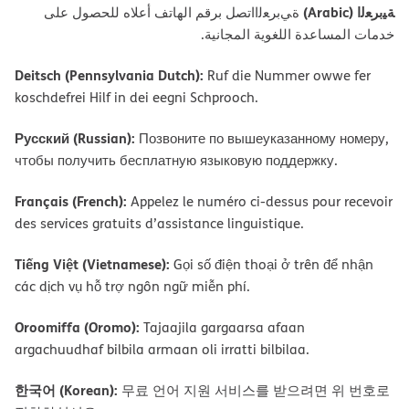
ﺔﯿﺑﺮﻌﻟا (Arabic)
ةﻲﺑﺮﻌﻟااﺗﺼﻞ ﺑﺮﻗﻢ اﻟﮭﺎﺗﻒ أﻋﻼه ﻟﻠﺤﺼﻮل ﻋﻠﻰ
ﺧﺪﻣﺎت اﻟﻤﺴﺎﻋﺪة اﻟﻠﻐﻮﯾﺔ اﻟﻤﺠﺎﻧﯿﺔ.
Deitsch (Pennsylvania Dutch):
Ruf die Nummer owwe fer
koschdefrei Hilf in dei eegni Schprooch.
Русский (Russian):
Позвоните по вышеуказанному номеру,
чтобы получить бесплатную языковую поддержку.
Français (French):
Appelez le numéro ci-dessus pour recevoir
des services gratuits d’assistance linguistique.
Tiếng Việt (Vietnamese):
Gọi số điện thoại ở trên để nhận
các dịch vụ hỗ trợ ngôn ngữ miễn phí.
Oroomiffa (Oromo):
Tajaajila gargaarsa afaan
argachuudhaf bilbila armaan oli irratti bilbilaa.
한국어 (Korean):
무료 언어 지원 서비스를 받으려면 위 번호로