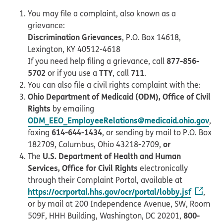
You may file a complaint, also known as a
grievance:
Discrimination Grievances
, P.O. Box 14618,
Lexington, KY 40512-4618
877-856-
If you need help filing a grievance, call
5702
TTY
711
or if you use a
, call
.
You can also file a civil rights complaint with the:
Ohio Department of Medicaid (ODM), Office of Civil
Rights
by emailing
ODM_EEO_EmployeeRelations@medicaid.ohio.gov
,
614-644-1434
faxing
, or sending by mail to P.O. Box
or
182709, Columbus, Ohio 43218-2709,
U.S. Department of Health and Human
The
Services, Office for Civil Rights
electronically
through their Complaint Portal, available at
https://ocrportal.hhs.gov/ocr/portal/lobby.jsf
,
or by mail at 200 Independence Avenue, SW, Room
800-
509F, HHH Building, Washington, DC 20201,