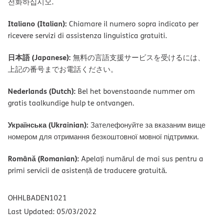
전화하십시오.
Italiano (Italian):
Chiamare il numero sopra indicato per
ricevere servizi di assistenza linguistica gratuiti.
日本語 (Japanese):
無料の言語支援サービスを受けるには、
上記の番号までお電話ください。
Nederlands (Dutch):
Bel het bovenstaande nummer om
gratis taalkundige hulp te ontvangen.
Українська (Ukrainian):
Зателефонуйте за вказаним вище
номером для отримання безкоштовної мовної підтримки.
Română (Romanian):
Apelați numărul de mai sus pentru a
primi servicii de asistență de traducere gratuită.
OHHLBADEN1021
Last Updated: 05/03/2022