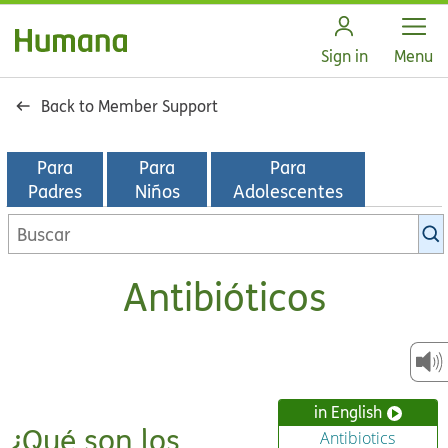
Open
Sign in
Menu
Back to Member Support
Para
Para
Para
Padres
Niños
Adolescentes
Buscar
en
la
Antibióticos
biblioteca
de
KidsHealth
in English
¿Qué son los
Antibiotics