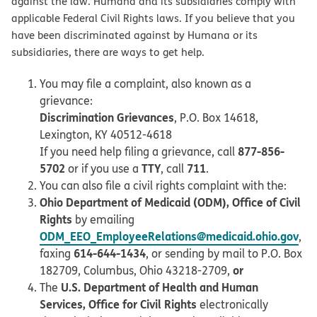
against the law. Humana and its subsidiaries comply with
applicable Federal Civil Rights laws. If you believe that you
have been discriminated against by Humana or its
subsidiaries, there are ways to get help.
You may file a complaint, also known as a
grievance:
Discrimination Grievances
, P.O. Box 14618,
Lexington, KY 40512-4618
877-856-
If you need help filing a grievance, call
5702
TTY
711
or if you use a
, call
.
You can also file a civil rights complaint with the:
Ohio Department of Medicaid (ODM), Office of Civil
Rights
by emailing
ODM_EEO_EmployeeRelations@medicaid.ohio.gov
,
614-644-1434
faxing
, or sending by mail to P.O. Box
or
182709, Columbus, Ohio 43218-2709,
U.S. Department of Health and Human
The
Services, Office for Civil Rights
electronically