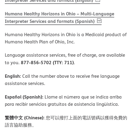
Interpreter Services and formats (English)
Humana Healthy Horizons in Ohio – Multi-Language
, PDF
(opens in new 
Interpreter Services and formats (Spanish)
Humana Healthy Horizons in Ohio is a Medicaid product of
Humana Health Plan of Ohio, Inc.
Language assistance services, free of charge, are available
877-856-5702 (TTY: 711)
to you.
.
English:
Call the number above to receive free language
assistance services.
Español (Spanish):
Llame al número que se indica arriba
para recibir servicios gratuitos de asistencia lingüística.
繁體中文 (Chinese):
您可以撥打上面的電話號碼以獲得免費的
語言協助服務。