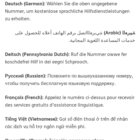
Deutsch (German):
Wählen Sie die oben angegebene
Nummer, um kostenlose sprachliche Hilfsdienstleistungen
zu erhalten.
ﺔﯿﺑﺮﻌﻟا (Arabic)
ةﻲﺑﺮﻌﻟااﺗﺼﻞ ﺑﺮﻗﻢ اﻟﮭﺎﺗﻒ أﻋﻼه ﻟﻠﺤﺼﻮل ﻋﻠﻰ
ﺧﺪﻣﺎت اﻟﻤﺴﺎﻋﺪة اﻟﻠﻐﻮﯾﺔ اﻟﻤﺠﺎﻧﯿﺔ.
Deitsch (Pennsylvania Dutch):
Ruf die Nummer owwe fer
koschdefrei Hilf in dei eegni Schprooch.
Русский (Russian):
Позвоните по вышеуказанному номеру,
чтобы получить бесплатную языковую поддержку.
Français (French):
Appelez le numéro ci-dessus pour recevoir
des services gratuits d’assistance linguistique.
Tiếng Việt (Vietnamese):
Gọi số điện thoại ở trên để nhận
các dịch vụ hỗ trợ ngôn ngữ miễn phí.