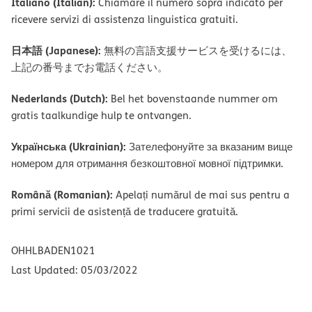
Italiano (Italian):
Chiamare il numero sopra indicato per
ricevere servizi di assistenza linguistica gratuiti.
日本語 (Japanese):
無料の言語支援サービスを受けるには、
上記の番号までお電話ください。
Nederlands (Dutch):
Bel het bovenstaande nummer om
gratis taalkundige hulp te ontvangen.
Українська (Ukrainian):
Зателефонуйте за вказаним вище
номером для отримання безкоштовної мовної підтримки.
Română (Romanian):
Apelați numărul de mai sus pentru a
primi servicii de asistență de traducere gratuită.
OHHLBADEN1021
Last Updated: 05/03/2022