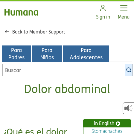
Open
Sign in
Menu
Back to Member Support
Para
Para
Para
Padres
Niños
Adolescentes
Buscar
en
la
Dolor abdominal
biblioteca
de
KidsHealth
in English
¿Qué es el dolor
Stomachaches