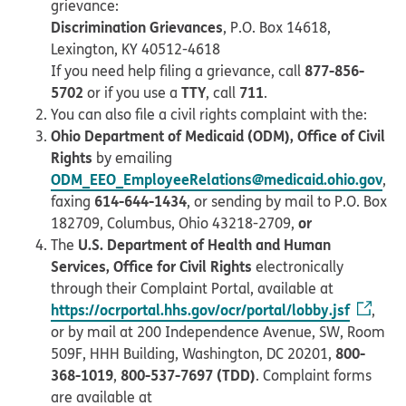
grievance:
Discrimination Grievances
, P.O. Box 14618,
Lexington, KY 40512-4618
877-856-
If you need help filing a grievance, call
5702
TTY
711
or if you use a
, call
.
You can also file a civil rights complaint with the:
Ohio Department of Medicaid (ODM), Office of Civil
Rights
by emailing
ODM_EEO_EmployeeRelations@medicaid.ohio.gov
,
614-644-1434
faxing
, or sending by mail to P.O. Box
or
182709, Columbus, Ohio 43218-2709,
U.S. Department of Health and Human
The
Services, Office for Civil Rights
electronically
through their Complaint Portal, available at
https://ocrportal.hhs.gov/ocr/portal/lobby.jsf
,
or by mail at 200 Independence Avenue, SW, Room
800-
509F, HHH Building, Washington, DC 20201,
368-1019
800-537-7697 (TDD)
,
. Complaint forms
are available at