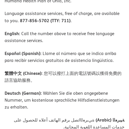
Humana Health Plan of Ohio, Inc.
Language assistance services, free of charge, are available
877-856-5702 (TTY: 711)
to you.
.
English:
Call the number above to receive free language
assistance services.
Español (Spanish):
Llame al número que se indica arriba
para recibir servicios gratuitos de asistencia lingüística.
繁體中文 (Chinese):
您可以撥打上面的電話號碼以獲得免費的
語言協助服務。
Deutsch (German):
Wählen Sie die oben angegebene
Nummer, um kostenlose sprachliche Hilfsdienstleistungen
zu erhalten.
ﺔﯿﺑﺮﻌﻟا (Arabic)
ةﻲﺑﺮﻌﻟااﺗﺼﻞ ﺑﺮﻗﻢ اﻟﮭﺎﺗﻒ أﻋﻼه ﻟﻠﺤﺼﻮل ﻋﻠﻰ
ﺧﺪﻣﺎت اﻟﻤﺴﺎﻋﺪة اﻟﻠﻐﻮﯾﺔ اﻟﻤﺠﺎﻧﯿﺔ.