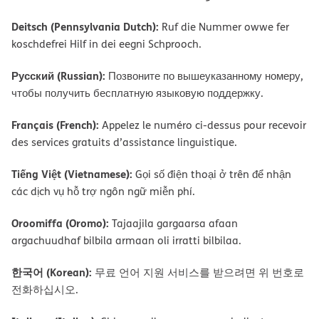
Deitsch (Pennsylvania Dutch):
Ruf die Nummer owwe fer
koschdefrei Hilf in dei eegni Schprooch.
Русский (Russian):
Позвоните по вышеуказанному номеру,
чтобы получить бесплатную языковую поддержку.
Français (French):
Appelez le numéro ci-dessus pour recevoir
des services gratuits d’assistance linguistique.
Tiếng Việt (Vietnamese):
Gọi số điện thoại ở trên để nhận
các dịch vụ hỗ trợ ngôn ngữ miễn phí.
Oroomiffa (Oromo):
Tajaajila gargaarsa afaan
argachuudhaf bilbila armaan oli irratti bilbilaa.
한국어 (Korean):
무료 언어 지원 서비스를 받으려면 위 번호로
전화하십시오.