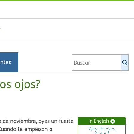
Bu
entes
en
la
bi
os ojos?
de
Ki
o de noviembre, oyes un fuerte
in English
. Cuando te empiezan a
Why Do Eyes
Water?