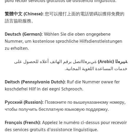
para recibir servicios gratuitos de asistencia lingüística.
繁體中文 (Chinese):
您可以撥打上面的電話號碼以獲得免費的
語言協助服務。
Deutsch (German):
Wählen Sie die oben angegebene
Nummer, um kostenlose sprachliche Hilfsdienstleistungen
zu erhalten.
ﺔﯿﺑﺮﻌﻟا (Arabic)
ةﻲﺑﺮﻌﻟااﺗﺼﻞ ﺑﺮﻗﻢ اﻟﮭﺎﺗﻒ أﻋﻼه ﻟﻠﺤﺼﻮل ﻋﻠﻰ
ﺧﺪﻣﺎت اﻟﻤﺴﺎﻋﺪة اﻟﻠﻐﻮﯾﺔ اﻟﻤﺠﺎﻧﯿﺔ.
Deitsch (Pennsylvania Dutch):
Ruf die Nummer owwe fer
koschdefrei Hilf in dei eegni Schprooch.
Русский (Russian):
Позвоните по вышеуказанному номеру,
чтобы получить бесплатную языковую поддержку.
Français (French):
Appelez le numéro ci-dessus pour recevoir
des services gratuits d’assistance linguistique.