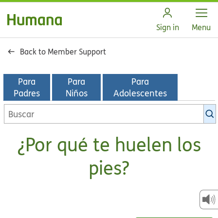
Open
Sign in
Menu
Back to Member Support
Para
Para
Para
Padres
Niños
Adolescentes
Buscar
en
la
¿Por qué te huelen los
biblioteca
de
pies?
KidsHealth