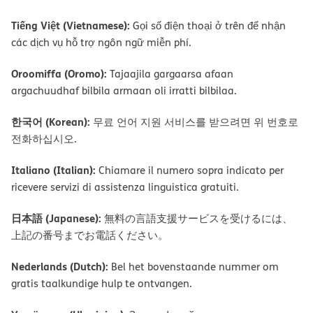
Tiếng Việt (Vietnamese):
Gọi số điện thoại ở trên để nhận
các dịch vụ hỗ trợ ngôn ngữ miễn phí.
Oroomiffa (Oromo):
Tajaajila gargaarsa afaan
argachuudhaf bilbila armaan oli irratti bilbilaa.
한국어 (Korean):
무료 언어 지원 서비스를 받으려면 위 번호로
전화하십시오.
Italiano (Italian):
Chiamare il numero sopra indicato per
ricevere servizi di assistenza linguistica gratuiti.
日本語 (Japanese):
無料の言語支援サービスを受けるには、
上記の番号までお電話ください。
Nederlands (Dutch):
Bel het bovenstaande nummer om
gratis taalkundige hulp te ontvangen.