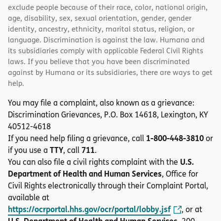
exclude people because of their race, color, national origin,
age, disability, sex, sexual orientation, gender, gender
identity, ancestry, ethnicity, marital status, religion, or
language. Discrimination is against the law. Humana and
its subsidiaries comply with applicable Federal Civil Rights
laws. If you believe that you have been discriminated
against by Humana or its subsidiaries, there are ways to get
help.
You may file a complaint, also known as a grievance:
Discrimination Grievances, P.O. Box 14618, Lexington, KY
40512-4618
1-800-448-3810
If you need help filing a grievance, call
or
TTY
711
if you use a
, call
.
U.S.
You can also file a civil rights complaint with the
Department of Health and Human Services
, Office for
Civil Rights electronically through their Complaint Portal,
available at
https://ocrportal.hhs.gov/ocr/portal/lobby.jsf
, or at
U.S. Department of Health and Human Services