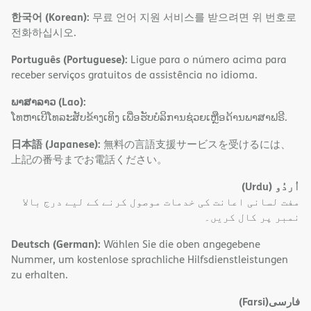
한국어 (Korean):
무료 언어 지원 서비스를 받으려면 위 번호로
전화하십시오.
Português (Portuguese):
Ligue para o número acima para
receber serviços gratuitos de assistência no idioma.
ພາສາລາວ (Lao):
ໂທຫາເບີໂທລະສັບຂ້າງເທິງ ເພື່ອຮັບບໍລິການຊ່ວຍເຫຼືອດ້ານພາສາຟຣີ.
日本語 (Japanese):
無料の言語支援サービスを受けるには、
上記の番号までお電話ください。
(Urdu)
اُردُو
مفت لسانی اعانت کی خدمات موصول کرنے کے لیے درج بالا
نمبر پر کال کریں۔
Deutsch (German):
Wählen Sie die oben angegebene
Nummer, um kostenlose sprachliche Hilfsdienstleistungen
zu erhalten.
(Farsi)
فارسی