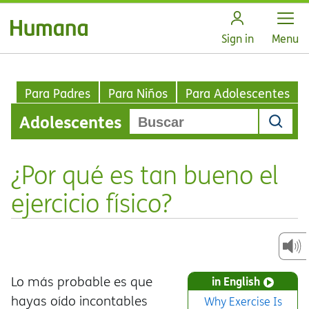
Open
Sign in
Menu
Para Padres
Para Niños
Para Adolescentes
Adolescentes
¿Por qué es tan bueno el
ejercicio físico?
Lo más probable es que
in English
hayas oído incontables
Why Exercise Is