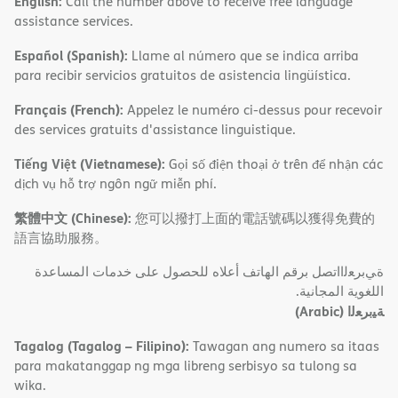
English:
Call the number above to receive free language
assistance services.
Español (Spanish):
Llame al número que se indica arriba
para recibir servicios gratuitos de asistencia lingüística.
Français (French):
Appelez le numéro ci-dessus pour recevoir
des services gratuits d'assistance linguistique.
Tiếng Việt (Vietnamese):
Gọi số điện thoại ở trên để nhận các
dịch vụ hỗ trợ ngôn ngữ miễn phí.
繁體中文 (Chinese):
您可以撥打上面的電話號碼以獲得免費的
語言協助服務。
ةﻲﺑﺮﻌﻟااﺗﺼﻞ ﺑﺮﻗﻢ اﻟﮭﺎﺗﻒ أﻋﻼه ﻟﻠﺤﺼﻮل ﻋﻠﻰ ﺧﺪﻣﺎت اﻟﻤﺴﺎﻋﺪة
اﻟﻠﻐﻮﯾﺔ اﻟﻤﺠﺎﻧﯿﺔ.
(Arabic)
ﺔﯿﺑﺮﻌﻟا
Tagalog (Tagalog – Filipino):
Tawagan ang numero sa itaas
para makatanggap ng mga libreng serbisyo sa tulong sa
wika.