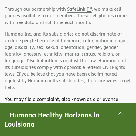
SafeLink
Through our partnership with
, we make cell
phones available to our members. These cell phones come
with free data and call time each month.
Humana Inc. and its subsidiaries do not discriminate or
exclude people because of their race, color, national origin,
age, disability, sex, sexual orientation, gender, gender
identity, ancestry, ethnicity, marital status, religion, or
language. Discrimination is against the law. Humana and
its subsidiaries comply with applicable Federal Civil Rights
laws. If you believe that you have been discriminated
against by Humana or its subsidiaries, there are ways to get
help.
You may file a complaint, also known as a grievance:
Discrimination Grievances, P.O. Box 14618, Lexington, KY
Humana Healthy Horizons in
40512-4618
1-800-448-3810
If you need help filing a grievance, call
or
Louisiana
TTY
711
if you use a
, call
.
U.S.
You can also file a civil rights complaint with the