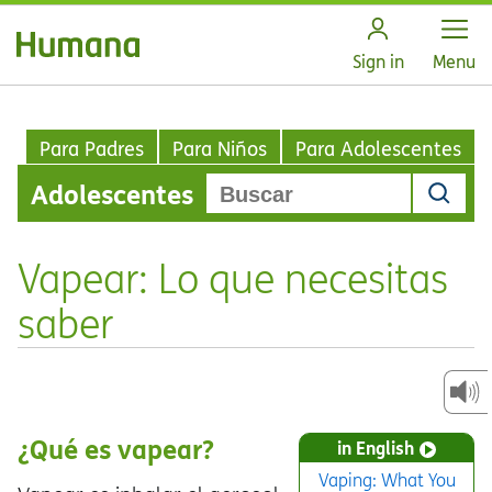
Open
Sign in
Menu
Para Padres
Para Niños
Para Adolescentes
Adolescentes
Vapear: Lo que necesitas
saber
¿Qué es vapear?
in English
Vaping: What You