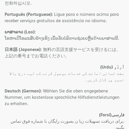
전화하십시오.
Português (Portuguese):
Ligue para o número acima para
receber serviços gratuitos de assistência no idioma.
ພາສາລາວ (Lao):
ໂທຫາເບີໂທລະສັບຂ້າງເທິງ ເພື່ອຮັບບໍລິການຊ່ວຍເຫຼືອດ້ານພາສາຟຣີ.
日本語 (Japanese):
無料の言語支援サービスを受けるには、
上記の番号までお電話ください。
(Urdu)
اُردُو
مفت لسانی اعانت کی خدمات موصول کرنے کے لیے درج بالا
نمبر پر کال کریں۔
Deutsch (German):
Wählen Sie die oben angegebene
Nummer, um kostenlose sprachliche Hilfsdienstleistungen
zu erhalten.
(Farsi)
فارسی
.برای دریافت تسهیلات زبا ن بصورت رایگان با شماره فوق تماس
بگیید