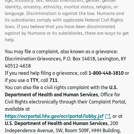
age, disability, sex, sexual orientation, gender, gender
identity, ancestry, ethnicity, marital status, religion, or
language. Discrimination is against the law. Humana and
its subsidiaries comply with applicable Federal Civil Rights
laws. If you believe that you have been discriminated
against by Humana or its subsidiaries, there are ways to get
help.
You may file a complaint, also known as a grievance:
Discrimination Grievances, P.O. Box 14618, Lexington, KY
40512-4618
1-800-448-3810
If you need help filing a grievance, call
or
TTY
711
if you use a
, call
.
U.S.
You can also file a civil rights complaint with the
Department of Health and Human Services
, Office for
Civil Rights electronically through their Complaint Portal,
available at
https://ocrportal.hhs.gov/ocr/portal/lobby.jsf
, or at
U.S. Department of Health and Human Services
, 200
Independence Avenue, SW, Room 509F, HHH Building,