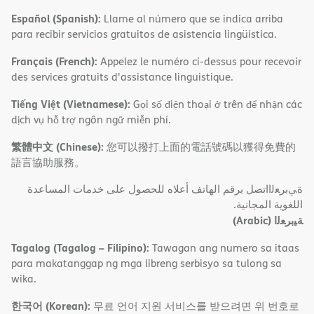
Español (Spanish):
Llame al número que se indica arriba
para recibir servicios gratuitos de asistencia lingüística.
Français (French):
Appelez le numéro ci-dessus pour recevoir
des services gratuits d'assistance linguistique.
Tiếng Việt (Vietnamese):
Gọi số điện thoại ở trên để nhận các
dịch vụ hỗ trợ ngôn ngữ miễn phí.
繁體中文 (Chinese):
您可以撥打上面的電話號碼以獲得免費的
語言協助服務。
ةﻲﺑﺮﻌﻟااﺗﺼﻞ ﺑﺮﻗﻢ اﻟﮭﺎﺗﻒ أﻋﻼه ﻟﻠﺤﺼﻮل ﻋﻠﻰ ﺧﺪﻣﺎت اﻟﻤﺴﺎﻋﺪة
اﻟﻠﻐﻮﯾﺔ اﻟﻤﺠﺎﻧﯿﺔ.
(Arabic)
ﺔﯿﺑﺮﻌﻟا
Tagalog (Tagalog – Filipino):
Tawagan ang numero sa itaas
para makatanggap ng mga libreng serbisyo sa tulong sa
wika.
한국어 (Korean):
무료 언어 지원 서비스를 받으려면 위 번호로