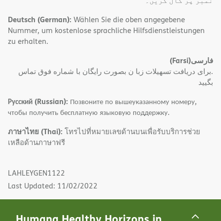
نمبر پر کال کریں۔
Deutsch (German):
Wählen Sie die oben angegebene
Nummer, um kostenlose sprachliche Hilfsdienstleistungen
zu erhalten.
(Farsi)
فارسی
.برای دریافت تسهیلات زبا ن بصورت رایگان با شماره فوق تماس
بگیید
Русский (Russian):
Позвоните по вышеуказанному номеру,
чтобы получить бесплатную языковую поддержку.
ภาษาไทย (Thai):
โทรไปที่หมายเลขด้านบนเพื่อรับบริการช่วย
เหลือด้านภาษาฟรี
LAHLEYGEN1122
Last Updated: 11/02/2022
Humana Healthy Horizons in