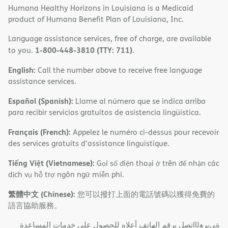
Humana Healthy Horizons in Louisiana is a Medicaid
product of Humana Benefit Plan of Louisiana, Inc.
Language assistance services, free of charge, are available
1-800-448-3810 (TTY: 711)
to you.
.
English:
Call the number above to receive free language
assistance services.
Español (Spanish):
Llame al número que se indica arriba
para recibir servicios gratuitos de asistencia lingüística.
Français (French):
Appelez le numéro ci-dessus pour recevoir
des services gratuits d'assistance linguistique.
Tiếng Việt (Vietnamese):
Gọi số điện thoại ở trên để nhận các
dịch vụ hỗ trợ ngôn ngữ miễn phí.
繁體中文 (Chinese):
您可以撥打上面的電話號碼以獲得免費的
語言協助服務。
ةﻲﺑﺮﻌﻟااﺗﺼﻞ ﺑﺮﻗﻢ اﻟﮭﺎﺗﻒ أﻋﻼه ﻟﻠﺤﺼﻮل ﻋﻠﻰ ﺧﺪﻣﺎت اﻟﻤﺴﺎﻋﺪة