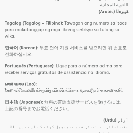
اﻟﻠﻐﻮﯾﺔ اﻟﻤﺠﺎﻧﯿﺔ.
(Arabic)
ﺔﯿﺑﺮﻌﻟا
Tagalog (Tagalog – Filipino):
Tawagan ang numero sa itaas
para makatanggap ng mga libreng serbisyo sa tulong sa
wika.
한국어 (Korean):
무료 언어 지원 서비스를 받으려면 위 번호로
전화하십시오.
Português (Portuguese):
Ligue para o número acima para
receber serviços gratuitos de assistência no idioma.
ພາສາລາວ (Lao):
ໂທຫາເບີໂທລະສັບຂ້າງເທິງ ເພື່ອຮັບບໍລິການຊ່ວຍເຫຼືອດ້ານພາສາຟຣີ.
日本語 (Japanese):
無料の言語支援サービスを受けるには、
上記の番号までお電話ください。
(Urdu)
اُردُو
مفت لسانی اعانت کی خدمات موصول کرنے کے لیے درج بالا