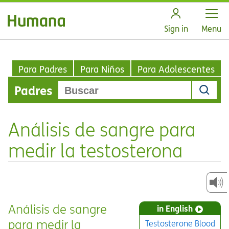
Open
Sign in
Menu
Para Padres
Para Niños
Para Adolescentes
Padres
Análisis de sangre para
medir la testosterona
Análisis de sangre
in English
para medir la
Testosterone Blood