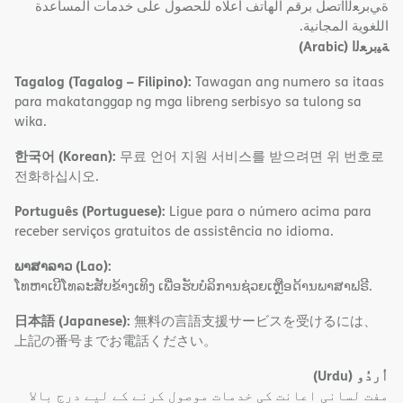
ةﻲﺑﺮﻌﻟااﺗﺼﻞ ﺑﺮﻗﻢ اﻟﮭﺎﺗﻒ أﻋﻼه ﻟﻠﺤﺼﻮل ﻋﻠﻰ ﺧﺪﻣﺎت اﻟﻤﺴﺎﻋﺪة
اﻟﻠﻐﻮﯾﺔ اﻟﻤﺠﺎﻧﯿﺔ.
(Arabic)
ﺔﯿﺑﺮﻌﻟا
Tagalog (Tagalog – Filipino):
Tawagan ang numero sa itaas
para makatanggap ng mga libreng serbisyo sa tulong sa
wika.
한국어 (Korean):
무료 언어 지원 서비스를 받으려면 위 번호로
전화하십시오.
Português (Portuguese):
Ligue para o número acima para
receber serviços gratuitos de assistência no idioma.
ພາສາລາວ (Lao):
ໂທຫາເບີໂທລະສັບຂ້າງເທິງ ເພື່ອຮັບບໍລິການຊ່ວຍເຫຼືອດ້ານພາສາຟຣີ.
日本語 (Japanese):
無料の言語支援サービスを受けるには、
上記の番号までお電話ください。
(Urdu)
اُردُو
مفت لسانی اعانت کی خدمات موصول کرنے کے لیے درج بالا