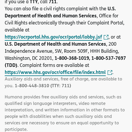
TTY
711
if you use a
, call
.
U.S.
You can also file a civil rights complaint with the
Department of Health and Human Services
, Office for
Civil Rights electronically through their Complaint Portal,
available at
https://ocrportal.hhs.gov/ocr/portal/lobby.jsf
, or at
U.S. Department of Health and Human Services
, 200
Independence Avenue, SW, Room 509F, HHH Building,
1-800-368-1019, 1-800-537-7697
Washington, DC 20201,
(TDD)
. Complaint forms are available at
https://www.hhs.gov/ocr/office/file/index.html
.
Auxiliary aids and services, free of charge, are available to
1-800-448-3810 (TTY: 711)
you.
Humana provides free auxiliary aids and services, such as
qualified sign language interpreters, video remote
interpretation, and written information in other formats to
people with disabilities when such auxiliary aids and
services are necessary to ensure an equal opportunity to
participate.