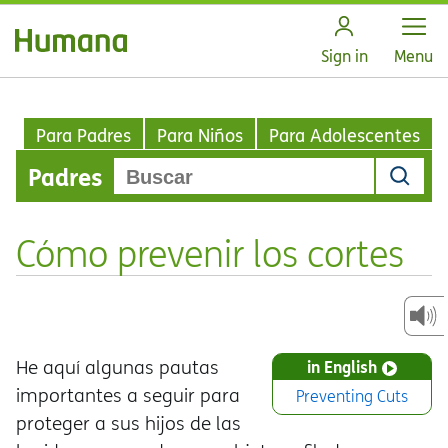
Open
Sign in
Menu
Para Padres
Para Niños
Para Adolescentes
Padres
Cómo prevenir los cortes
He aquí algunas pautas
in English
importantes a seguir para
Preventing Cuts
proteger a sus hijos de las