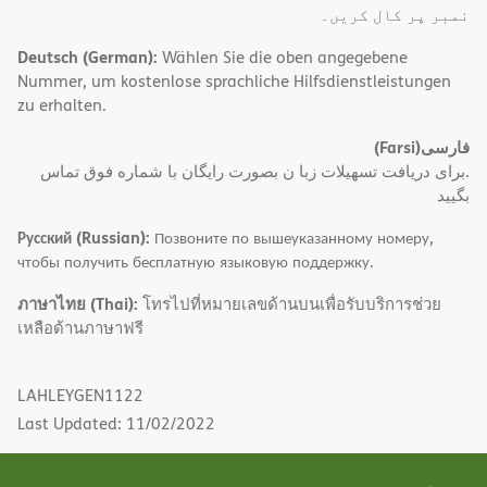
نمبر پر کال کریں۔
Deutsch (German):
Wählen Sie die oben angegebene
Nummer, um kostenlose sprachliche Hilfsdienstleistungen
zu erhalten.
(Farsi)
فارسی
.برای دریافت تسهیلات زبا ن بصورت رایگان با شماره فوق تماس
بگیید
Русский (Russian):
Позвоните по вышеуказанному номеру,
чтобы получить бесплатную языковую поддержку.
ภาษาไทย (Thai):
โทรไปที่หมายเลขด้านบนเพื่อรับบริการช่วย
เหลือด้านภาษาฟรี
LAHLEYGEN1122
Last Updated: 11/02/2022