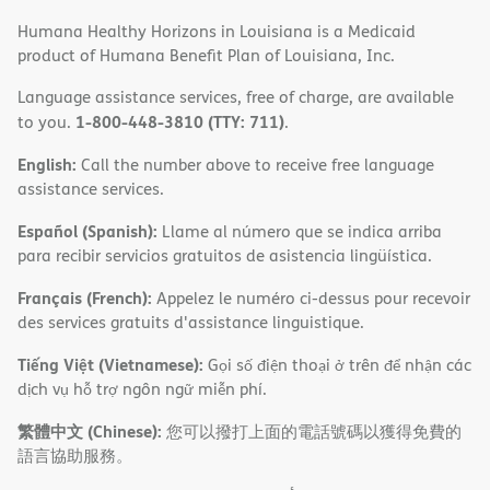
Humana Healthy Horizons in Louisiana is a Medicaid
product of Humana Benefit Plan of Louisiana, Inc.
Language assistance services, free of charge, are available
1-800-448-3810 (TTY: 711)
to you.
.
English:
Call the number above to receive free language
assistance services.
Español (Spanish):
Llame al número que se indica arriba
para recibir servicios gratuitos de asistencia lingüística.
Français (French):
Appelez le numéro ci-dessus pour recevoir
des services gratuits d'assistance linguistique.
Tiếng Việt (Vietnamese):
Gọi số điện thoại ở trên để nhận các
dịch vụ hỗ trợ ngôn ngữ miễn phí.
繁體中文 (Chinese):
您可以撥打上面的電話號碼以獲得免費的
語言協助服務。