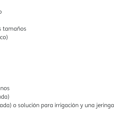
o
os tamaños
co)
anos
ada)
ada) o solución para irrigación y una jeringa