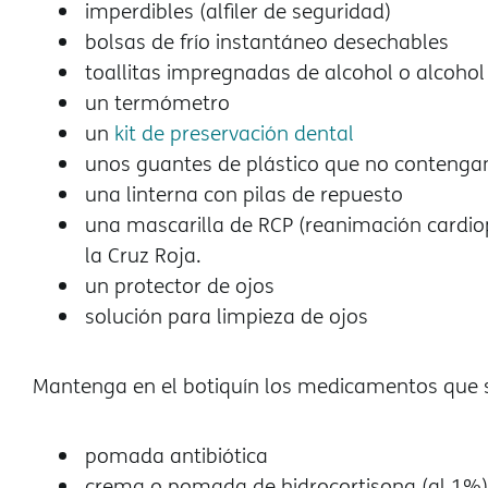
imperdibles (alfiler de seguridad)
bolsas de frío instantáneo desechables
toallitas impregnadas de alcohol o alcoho
un termómetro
un
kit de preservación dental
unos guantes de plástico que no contenga
una linterna con pilas de repuesto
una mascarilla de RCP (reanimación cardiop
la Cruz Roja.
un protector de ojos
solución para limpieza de ojos
Mantenga en el botiquín los medicamentos que s
pomada antibiótica
crema o pomada de hidrocortisona (al 1%)