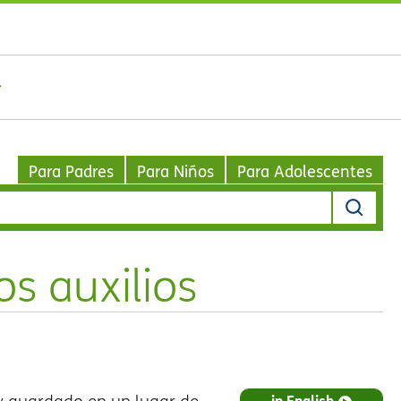
Para Padres
Para Niños
Para Adolescentes
s auxilios
in English