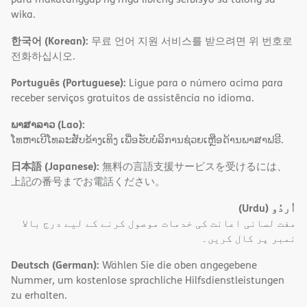
wika.
한국어 (Korean):
무료 언어 지원 서비스를 받으려면 위 번호로
전화하십시오.
Português (Portuguese):
Ligue para o número acima para
receber serviços gratuitos de assistência no idioma.
ພາສາລາວ (Lao):
ໂທຫາເບີໂທລະສັບຂ້າງເທິງ ເພື່ອຮັບບໍລິການຊ່ວຍເຫຼືອດ້ານພາສາຟຣີ.
日本語 (Japanese):
無料の言語支援サービスを受けるには、
上記の番号までお電話ください。
(Urdu)
اُردُو
مفت لسانی اعانت کی خدمات موصول کرنے کے لیے درج بالا
نمبر پر کال کریں۔
Deutsch (German):
Wählen Sie die oben angegebene
Nummer, um kostenlose sprachliche Hilfsdienstleistungen
zu erhalten.