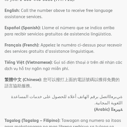
English:
Call the number above to receive free language
assistance services.
Español (Spanish):
Llame al número que se indica arriba
para recibir servicios gratuitos de asistencia lingüística.
Français (French):
Appelez le numéro ci-dessus pour recevoir
des services gratuits d'assistance linguistique.
Tiếng Việt (Vietnamese):
Gọi số điện thoại ở trên để nhận các
dịch vụ hỗ trợ ngôn ngữ miễn phí.
繁體中文 (Chinese):
您可以撥打上面的電話號碼以獲得免費的
語言協助服務。
ةﻲﺑﺮﻌﻟااﺗﺼﻞ ﺑﺮﻗﻢ اﻟﮭﺎﺗﻒ أﻋﻼه ﻟﻠﺤﺼﻮل ﻋﻠﻰ ﺧﺪﻣﺎت اﻟﻤﺴﺎﻋﺪة
اﻟﻠﻐﻮﯾﺔ اﻟﻤﺠﺎﻧﯿﺔ.
(Arabic)
ﺔﯿﺑﺮﻌﻟا
Tagalog (Tagalog – Filipino):
Tawagan ang numero sa itaas
para makatanggap ng mga libreng serbisyo sa tulong sa