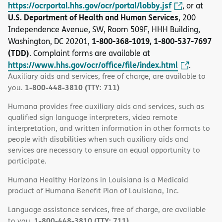
https://ocrportal.hhs.gov/ocr/portal/lobby.jsf
, or at
U.S. Department of Health and Human Services
, 200
Independence Avenue, SW, Room 509F, HHH Building,
1-800-368-1019, 1-800-537-7697
Washington, DC 20201,
(TDD)
. Complaint forms are available at
https://www.hhs.gov/ocr/office/file/index.html
.
Auxiliary aids and services, free of charge, are available to
1-800-448-3810 (TTY: 711)
you.
Humana provides free auxiliary aids and services, such as
qualified sign language interpreters, video remote
interpretation, and written information in other formats to
people with disabilities when such auxiliary aids and
services are necessary to ensure an equal opportunity to
participate.
Humana Healthy Horizons in Louisiana is a Medicaid
product of Humana Benefit Plan of Louisiana, Inc.
Language assistance services, free of charge, are available
1-800-448-3810 (TTY: 711)
to you.
.