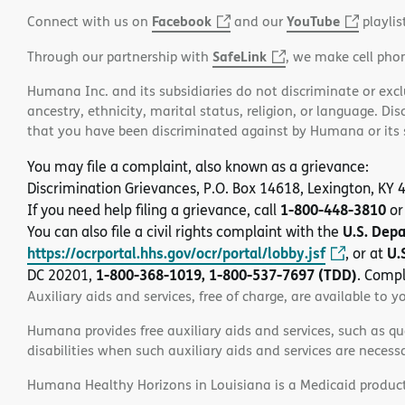
Facebook
YouTube
Connect with us on
and our
playlis
SafeLink
Through our partnership with
, we make cell pho
Humana Inc. and its subsidiaries do not discriminate or exclud
ancestry, ethnicity, marital status, religion, or language. Di
that you have been discriminated against by Humana or its su
You may file a complaint, also known as a grievance:
Discrimination Grievances, P.O. Box 14618, Lexington, KY
1-800-448-3810
If you need help filing a grievance, call
or
U.S. Dep
You can also file a civil rights complaint with the
https://ocrportal.hhs.gov/ocr/portal/lobby.jsf
U.
, or at
1-800-368-1019, 1-800-537-7697 (TDD)
DC 20201,
. Compl
Auxiliary aids and services, free of charge, are available to y
Humana provides free auxiliary aids and services, such as qu
disabilities when such auxiliary aids and services are necess
Humana Healthy Horizons in Louisiana is a Medicaid product