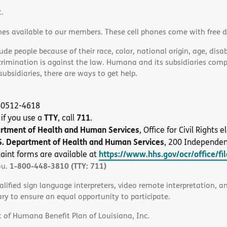
t.
nes available to our members. These cell phones come with free 
e people because of their race, color, national origin, age, disabi
scrimination is against the law. Humana and its subsidiaries comply
bsidiaries, there are ways to get help.
 40512-4618
TTY
711
 if you use a
, call
.
artment of Health and Human Services
, Office for Civil Rights
S. Department of Health and Human Services
, 200 Independe
https://www.hhs.gov/ocr/office/fi
aint forms are available at
1-800-448-3810 (TTY: 711)
ou.
alified sign language interpreters, video remote interpretation, 
ary to ensure an equal opportunity to participate.
 of Humana Benefit Plan of Louisiana, Inc.