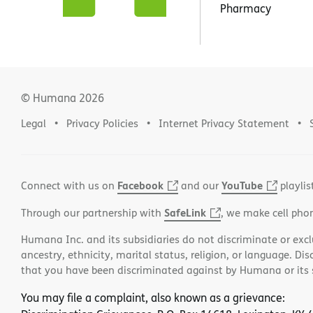
Pharmacy
© Humana
2026
Legal
Privacy Policies
Internet Privacy Statement
Facebook
YouTube
Connect with us on
and our
playlis
SafeLink
Through our partnership with
, we make cell pho
Humana Inc. and its subsidiaries do not discriminate or exclud
ancestry, ethnicity, marital status, religion, or language. Di
that you have been discriminated against by Humana or its su
You may file a complaint, also known as a grievance: