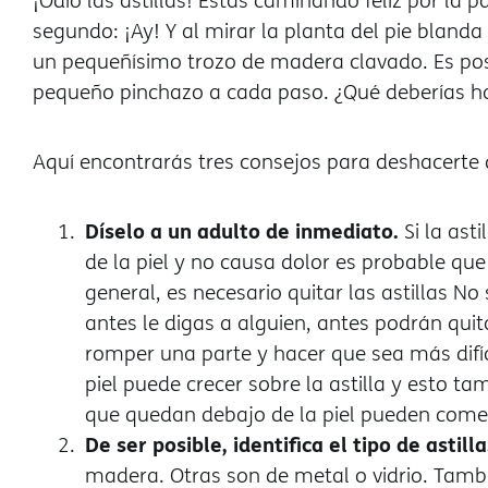
¡Odio las astillas! Estás caminando feliz por la
segundo: ¡Ay! Y al mirar la planta del pie bland
un pequeñísimo trozo de madera clavado. Es posi
pequeño pinchazo a cada paso. ¿Qué deberías h
Aquí encontrarás tres consejos para deshacerte de
Díselo a un adulto de inmediato.
Si la ast
de la piel y no causa dolor es probable que
general, es necesario quitar las astillas 
antes le digas a alguien, antes podrán quit
romper una parte y hacer que sea más difíc
piel puede crecer sobre la astilla y esto tam
que quedan debajo de la piel pueden comen
De ser posible, identifica el tipo de astill
madera. Otras son de metal o vidrio. Tamb