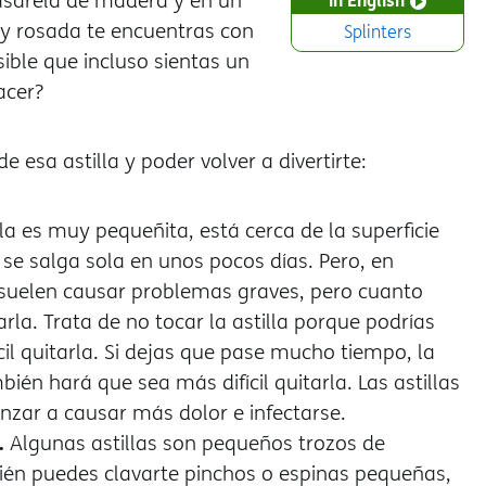
 pasarela de madera y en un
a y rosada te encuentras con
Splinters
ble que incluso sientas un
acer?
 esa astilla y poder volver a divertirte:
illa es muy pequeñita, está cerca de la superficie
 se salga sola en unos pocos días. Pero, en
No suelen causar problemas graves, pero cuanto
arla.
Trata de no tocar la astilla porque podrías
il quitarla. Si dejas que pase mucho tiempo, la
bién hará que sea más difícil quitarla. Las astillas
zar a causar más dolor e infectarse.
a.
Algunas astillas son pequeños trozos de
ién puedes clavarte pinchos o espinas pequeñas,