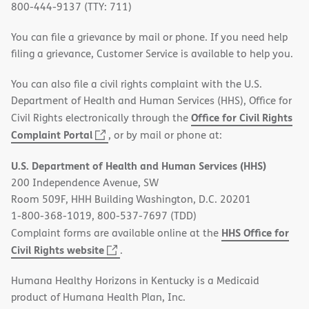
800-444-9137 (TTY: 711)
You can file a grievance by mail or phone. If you need help
filing a grievance, Customer Service is available to help you.
You can also file a civil rights complaint with the U.S.
Department of Health and Human Services (HHS), Office for
Office for Civil Rights
Civil Rights electronically through the
(opens
Complaint Portal
, or by mail or phone at:
in
U.S. Department of Health and Human Services (HHS)
new
200 Independence Avenue, SW
window)
Room 509F, HHH Building Washington, D.C. 20201
1-800-368-1019, 800-537-7697 (TDD)
HHS Office for
Complaint forms are available online at the
(opens
Civil Rights website
.
in
Humana Healthy Horizons in Kentucky is a Medicaid
new
product of Humana Health Plan, Inc.
window)