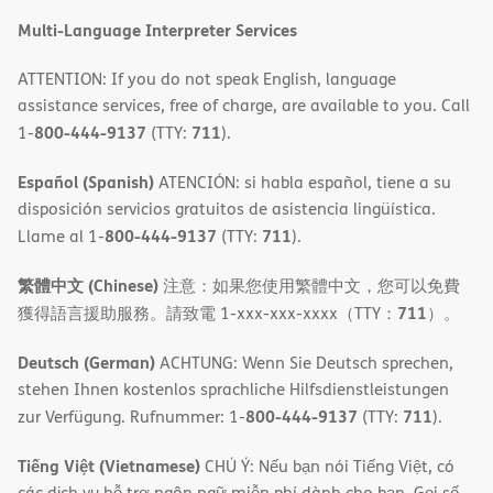
Multi-Language Interpreter Services
ATTENTION: If you do not speak English, language
assistance services, free of charge, are available to you. Call
800-444-9137
711
1-
(TTY:
).
Español (Spanish)
ATENCIÓN: si habla español, tiene a su
disposición servicios gratuitos de asistencia lingüística.
800-444-9137
711
Llame al 1-
(TTY:
).
繁體中文 (Chinese)
注意：如果您使用繁體中文，您可以免費
711
獲得語言援助服務。請致電 1-xxx-xxx-xxxx（TTY：
）。
Deutsch (German)
ACHTUNG: Wenn Sie Deutsch sprechen,
stehen Ihnen kostenlos sprachliche Hilfsdienstleistungen
800-444-9137
711
zur Verfügung. Rufnummer: 1-
(TTY:
).
Tiếng Việt (Vietnamese)
CHÚ Ý: Nếu bạn nói Tiếng Việt, có
các dịch vụ hỗ trợ ngôn ngữ miễn phí dành cho bạn. Gọi số