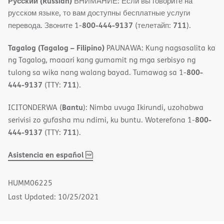
Русский (Russian)
ВНИМАНИЕ: Если вы говорите на
русском языке, то вам доступны бесплатные услуги
800-444-9137
711
перевода. Звоните 1-
(телетайп:
).
Tagalog (Tagalog – Filipino)
PAUNAWA: Kung nagsasalita ka
ng Tagalog, maaari kang gumamit ng mga serbisyo ng
800-
tulong sa wika nang walang bayad. Tumawag sa 1-
444-9137
711
(TTY:
).
Bantu
ICITONDERWA (
): Nimba uvuga Ikirundi, uzohabwa
800-
serivisi zo gufasha mu ndimi, ku buntu. Woterefona 1-
444-9137
711
(TTY:
).
,
(opens
Asistencia en español
PDF
in
new
HUMM06225
window)
Last Updated: 10/25/2021