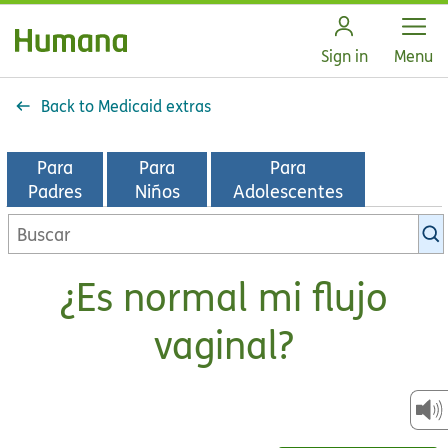
Open
Sign in
Menu
Back to Medicaid extras
Para
Para
Para
Padres
Niños
Adolescentes
Buscar
en
la
¿Es normal mi flujo
biblioteca
de
vaginal?
KidsHealth