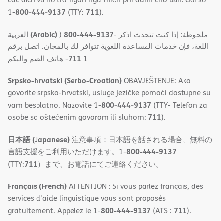
800-444-9137
711
1-
(TTY:
).
(Arabic)
800-444-9137
العربية
)
- ملحوظة: إذا كنت تتحدث اذكر
اللغة، فإن خدمات المساعدة اللغویة تتوافر لك بالمجان. اتصل برقم
711
- ھاتف الصم والبكم
1
Srpsko-hrvatski (Serbo-Croatian)
OBAVJEŠTENJE: Ako
govorite srpsko-hrvatski, usluge jezičke pomoći dostupne su
800-444-9137
vam besplatno. Nazovite 1-
(TTY- Telefon za
711
osobe sa oštećenim govorom ili sluhom:
).
日本語 (Japanese)
注意事項：日本語を話される場合、無料の
800-444-9137
言語支援をご利用いただけます。1-
711
(TTY:
）まで、お電話にてご連絡ください。
Français (French)
ATTENTION : Si vous parlez français, des
services d'aide linguistique vous sont proposés
800-444-9137
711
gratuitement. Appelez le 1-
(ATS :
).