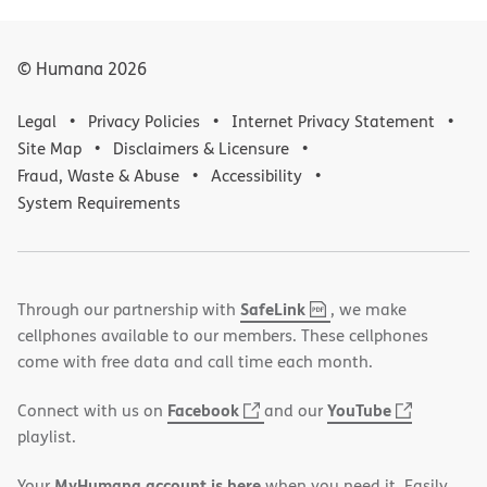
© Humana
2026
Legal
Privacy Policies
Internet Privacy Statement
Site Map
Disclaimers & Licensure
Fraud, Waste & Abuse
Accessibility
System Requirements
,
(opens
SafeLink
Through our partnership with
, we make
PDF
in
cellphones available to our members. These cellphones
new
come with free data and call time each month.
window)
(opens
(opens
Facebook
YouTube
Connect with us on
and our
in
in
playlist.
new
new
MyHumana account is here
Your
when you need it. Easily
window)
window)