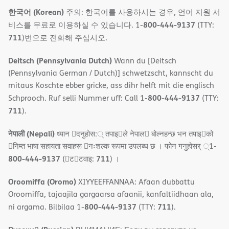
한국어 (Korean)
주의: 한국어를 사용하시는 경우, 언어 지원 서
800-444-9137
비스를 무료로 이용하실 수 있습니다. 1-
(TTY:
711
)번으로 전화해 주십시오.
Deitsch (Pennsylvania Dutch)
Wann du [Deitsch
(Pennsylvania German / Dutch)] schwetzscht, kannscht du
mitaus Koschte ebber gricke, ass dihr helft mit die englisch
800-444-9137
Schprooch. Ruf selli Nummer uff: Call 1-
(TTY:
711
).
नेपाली (Nepali)
ध्यान 􀇑दनुहोस:् तपाइ􀉍ले नेपाल􀈣 बोल्नहन्छ भन तपाइ􀉍को
􀇓निम्त भाषा सहायता सवाहरू 􀇓नःशल्क रूपमा उपलब्ध छ । फोन गनुहोसर् ्1-
800-444-9137
711
(􀇑ट􀇑टवाइ:
) ।
Oroomiffa (Oromo)
XIYYEEFFANNAA: Afaan dubbattu
Oroomiffa, tajaajila gargaarsa afaanii, kanfaltiidhaan ala,
800-444-9137
711
ni argama. Bilbilaa 1-
(TTY:
).