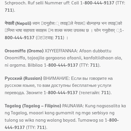
800-444-9137
Schprooch. Ruf selli Nummer uff: Call 1-
(TTY:
711
).
नेपाली (Nepali)
ध्यान 􀇑दनुहोस:् तपाइ􀉍ले नेपाल􀈣 बोल्नहन्छ भन तपाइ􀉍को
􀇓निम्त भाषा सहायता सवाहरू 􀇓नःशल्क रूपमा उपलब्ध छ । फोन गनुहोसर् ्1-
800-444-9137
711
(􀇑ट􀇑टवाइ:
) ।
Oroomiffa (Oromo)
XIYYEEFFANNAA: Afaan dubbattu
Oroomiffa, tajaajila gargaarsa afaanii, kanfaltiidhaan ala,
800-444-9137
711
ni argama. Bilbilaa 1-
(TTY:
).
Русский (Russian)
ВНИМАНИЕ: Если вы говорите на
русском языке, то вам доступны бесплатные услуги
800-444-9137
711
перевода. Звоните 1-
(телетайп:
).
Tagalog (Tagalog – Filipino)
PAUNAWA: Kung nagsasalita ka
ng Tagalog, maaari kang gumamit ng mga serbisyo ng
800-
tulong sa wika nang walang bayad. Tumawag sa 1-
444-9137
711
(TTY:
).