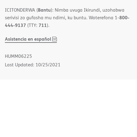
Bantu
ICITONDERWA (
): Nimba uvuga Ikirundi, uzohabwa
800-
serivisi zo gufasha mu ndimi, ku buntu. Woterefona 1-
444-9137
711
(TTY:
).
,
(opens
Asistencia en español
PDF
in
new
HUMM06225
window)
Last Updated: 10/25/2021