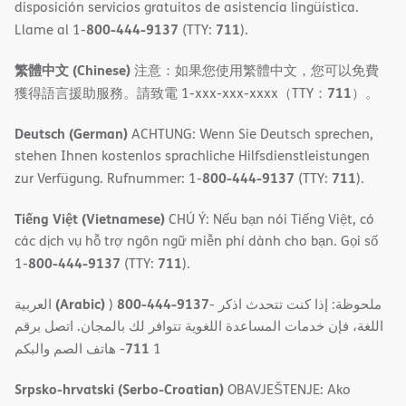
disposición servicios gratuitos de asistencia lingüística.
800-444-9137
711
Llame al 1-
(TTY:
).
繁體中文 (Chinese)
注意：如果您使用繁體中文，您可以免費
711
獲得語言援助服務。請致電 1-xxx-xxx-xxxx（TTY：
）。
Deutsch (German)
ACHTUNG: Wenn Sie Deutsch sprechen,
stehen Ihnen kostenlos sprachliche Hilfsdienstleistungen
800-444-9137
711
zur Verfügung. Rufnummer: 1-
(TTY:
).
Tiếng Việt (Vietnamese)
CHÚ Ý: Nếu bạn nói Tiếng Việt, có
các dịch vụ hỗ trợ ngôn ngữ miễn phí dành cho bạn. Gọi số
800-444-9137
711
1-
(TTY:
).
(Arabic)
800-444-9137
العربية
)
- ملحوظة: إذا كنت تتحدث اذكر
اللغة، فإن خدمات المساعدة اللغویة تتوافر لك بالمجان. اتصل برقم
711
- ھاتف الصم والبكم
1
Srpsko-hrvatski (Serbo-Croatian)
OBAVJEŠTENJE: Ako