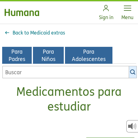
Open
Sign in
Menu
Back to Medicaid extras
Para
Para
Para
Padres
Niños
Adolescentes
Buscar
en
la
Medicamentos para
biblioteca
de
estudiar
KidsHealth