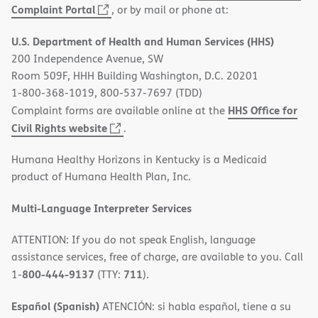
(opens
Complaint Portal
, or by mail or phone at:
in
U.S. Department of Health and Human Services (HHS)
new
200 Independence Avenue, SW
window)
Room 509F, HHH Building Washington, D.C. 20201
1-800-368-1019, 800-537-7697 (TDD)
HHS Office for
Complaint forms are available online at the
(opens
Civil Rights website
.
in
Humana Healthy Horizons in Kentucky is a Medicaid
new
product of Humana Health Plan, Inc.
window)
Multi-Language Interpreter Services
ATTENTION: If you do not speak English, language
assistance services, free of charge, are available to you. Call
800-444-9137
711
1-
(TTY:
).
Español (Spanish)
ATENCIÓN: si habla español, tiene a su