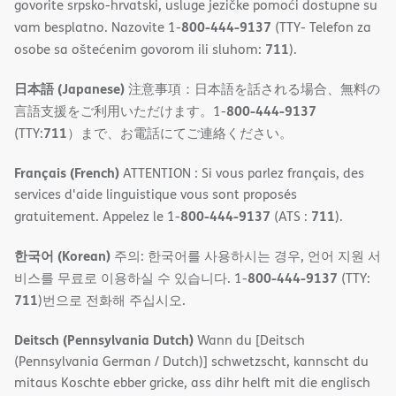
govorite srpsko-hrvatski, usluge jezičke pomoći dostupne su
800-444-9137
vam besplatno. Nazovite 1-
(TTY- Telefon za
711
osobe sa oštećenim govorom ili sluhom:
).
日本語 (Japanese)
注意事項：日本語を話される場合、無料の
800-444-9137
言語支援をご利用いただけます。1-
711
(TTY:
）まで、お電話にてご連絡ください。
Français (French)
ATTENTION : Si vous parlez français, des
services d'aide linguistique vous sont proposés
800-444-9137
711
gratuitement. Appelez le 1-
(ATS :
).
한국어 (Korean)
주의: 한국어를 사용하시는 경우, 언어 지원 서
800-444-9137
비스를 무료로 이용하실 수 있습니다. 1-
(TTY:
711
)번으로 전화해 주십시오.
Deitsch (Pennsylvania Dutch)
Wann du [Deitsch
(Pennsylvania German / Dutch)] schwetzscht, kannscht du
mitaus Koschte ebber gricke, ass dihr helft mit die englisch