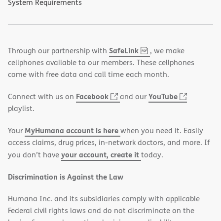
System Requirements
,
(opens
SafeLink
Through our partnership with
, we make
PDF
in
cellphones available to our members. These cellphones
new
come with free data and call time each month.
window)
(opens
(opens
Facebook
YouTube
Connect with us on
and our
in
in
playlist.
new
new
MyHumana account is here
Your
when you need it. Easily
window)
window)
access claims, drug prices, in-network doctors, and more. If
your account, create it
you don’t have
today.
Discrimination is Against the Law
Humana Inc. and its subsidiaries comply with applicable
Federal civil rights laws and do not discriminate on the