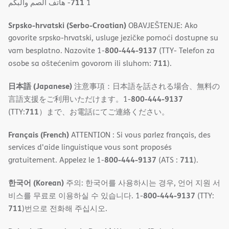
711
- ھاتف الصم والبكم
1
Srpsko-hrvatski (Serbo-Croatian)
OBAVJEŠTENJE: Ako
govorite srpsko-hrvatski, usluge jezičke pomoći dostupne su
800-444-9137
vam besplatno. Nazovite 1-
(TTY- Telefon za
711
osobe sa oštećenim govorom ili sluhom:
).
日本語 (Japanese)
注意事項：日本語を話される場合、無料の
800-444-9137
言語支援をご利用いただけます。1-
711
(TTY:
）まで、お電話にてご連絡ください。
Français (French)
ATTENTION : Si vous parlez français, des
services d'aide linguistique vous sont proposés
800-444-9137
711
gratuitement. Appelez le 1-
(ATS :
).
한국어 (Korean)
주의: 한국어를 사용하시는 경우, 언어 지원 서
800-444-9137
비스를 무료로 이용하실 수 있습니다. 1-
(TTY:
711
)번으로 전화해 주십시오.