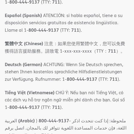
800-444-9137
711
1-
(TTY:
).
Español (Spanish)
ATENCIÓN: si habla español, tiene a su
disposición servicios gratuitos de asistencia lingüística.
800-444-9137
711
Llame al 1-
(TTY:
).
繁體中文 (Chinese)
注意：如果您使用繁體中文，您可以免費
711
獲得語言援助服務。請致電 1-xxx-xxx-xxxx（TTY：
）。
Deutsch (German)
ACHTUNG: Wenn Sie Deutsch sprechen,
stehen Ihnen kostenlos sprachliche Hilfsdienstleistungen
800-444-9137
711
zur Verfügung. Rufnummer: 1-
(TTY:
).
Tiếng Việt (Vietnamese)
CHÚ Ý: Nếu bạn nói Tiếng Việt, có
các dịch vụ hỗ trợ ngôn ngữ miễn phí dành cho bạn. Gọi số
800-444-9137
711
1-
(TTY:
).
(Arabic)
800-444-9137
العربية
)
- ملحوظة: إذا كنت تتحدث اذكر
اللغة، فإن خدمات المساعدة اللغویة تتوافر لك بالمجان. اتصل برقم