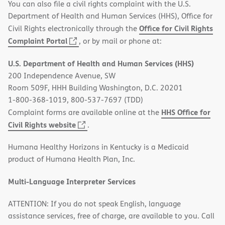
You can also file a civil rights complaint with the U.S.
Department of Health and Human Services (HHS), Office for
Office for Civil Rights
Civil Rights electronically through the
(opens
Complaint Portal
, or by mail or phone at:
in
U.S. Department of Health and Human Services (HHS)
new
200 Independence Avenue, SW
window)
Room 509F, HHH Building Washington, D.C. 20201
1-800-368-1019, 800-537-7697 (TDD)
HHS Office for
Complaint forms are available online at the
(opens
Civil Rights website
.
in
Humana Healthy Horizons in Kentucky is a Medicaid
new
product of Humana Health Plan, Inc.
window)
Multi-Language Interpreter Services
ATTENTION: If you do not speak English, language
assistance services, free of charge, are available to you. Call