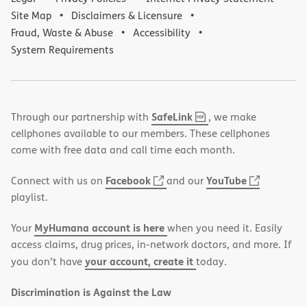
Site Map
Disclaimers & Licensure
Fraud, Waste & Abuse
Accessibility
System Requirements
,
(opens
SafeLink
Through our partnership with
, we make
PDF
in
cellphones available to our members. These cellphones
new
come with free data and call time each month.
window)
(opens
(opens
Facebook
YouTube
Connect with us on
and our
in
in
playlist.
new
new
MyHumana account is here
Your
when you need it. Easily
window)
window)
access claims, drug prices, in-network doctors, and more. If
your account, create it
you don’t have
today.
Discrimination is Against the Law