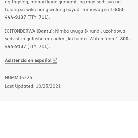
ng Tagalog, maaari kang gumamit ng mga serbisyo ng
800-
tulong sa wika nang walang bayad. Tumawag sa 1-
444-9137
711
(TTY:
).
Bantu
ICITONDERWA (
): Nimba uvuga Ikirundi, uzohabwa
800-
serivisi zo gufasha mu ndimi, ku buntu. Woterefona 1-
444-9137
711
(TTY:
).
,
(opens
Asistencia en español
PDF
in
new
HUMM06225
window)
Last Updated: 10/25/2021