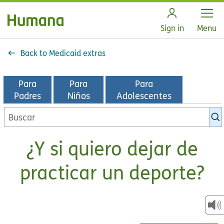
Open
Sign in
Menu
Back to Medicaid extras
Para
Para
Para
Padres
Niños
Adolescentes
Buscar
en
la
¿Y si quiero dejar de
biblioteca
de
practicar un deporte?
KidsHealth