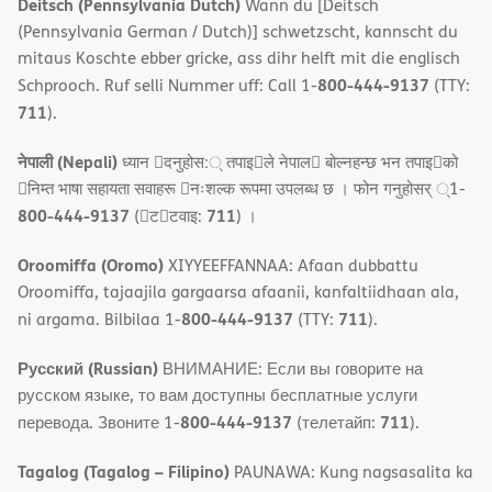
Deitsch (Pennsylvania Dutch)
Wann du [Deitsch
(Pennsylvania German / Dutch)] schwetzscht, kannscht du
mitaus Koschte ebber gricke, ass dihr helft mit die englisch
800-444-9137
Schprooch. Ruf selli Nummer uff: Call 1-
(TTY:
711
).
नेपाली (Nepali)
ध्यान 􀇑दनुहोस:् तपाइ􀉍ले नेपाल􀈣 बोल्नहन्छ भन तपाइ􀉍को
􀇓निम्त भाषा सहायता सवाहरू 􀇓नःशल्क रूपमा उपलब्ध छ । फोन गनुहोसर् ्1-
800-444-9137
711
(􀇑ट􀇑टवाइ:
) ।
Oroomiffa (Oromo)
XIYYEEFFANNAA: Afaan dubbattu
Oroomiffa, tajaajila gargaarsa afaanii, kanfaltiidhaan ala,
800-444-9137
711
ni argama. Bilbilaa 1-
(TTY:
).
Русский (Russian)
ВНИМАНИЕ: Если вы говорите на
русском языке, то вам доступны бесплатные услуги
800-444-9137
711
перевода. Звоните 1-
(телетайп:
).
Tagalog (Tagalog – Filipino)
PAUNAWA: Kung nagsasalita ka