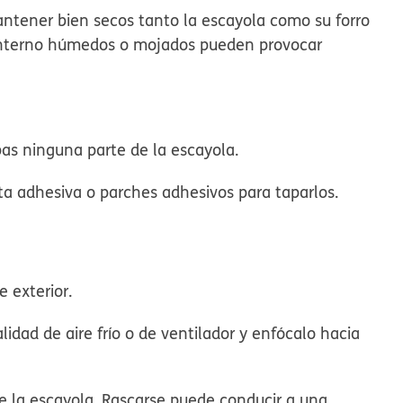
mantener bien secos tanto la escayola como su forro
o interno húmedos o mojados pueden provocar
mpas ninguna parte de la escayola.
inta adhesiva o parches adhesivos para taparlos.
 exterior.
idad de aire frío o de ventilador y enfócalo hacia
e la escayola. Rascarse puede conducir a una