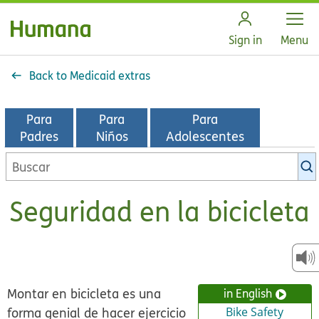
Open
Sign in
Menu
Back to Medicaid extras
Para
Para
Para
Padres
Niños
Adolescentes
Buscar
en
la
Seguridad en la bicicleta
biblioteca
de
KidsHealth
Montar en bicicleta es una
in English
forma genial de hacer ejercicio
Bike Safety