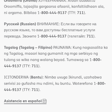
Oroomiffa (Oromo)
XIYYEEFFANNAA: Afaan dubbattu
Oroomiffa, tajaajila gargaarsa afaanii, kanfaltiidhaan ala,
800-444-9137
711
ni argama. Bilbilaa 1-
(TTY:
).
Русский (Russian)
ВНИМАНИЕ: Если вы говорите на
русском языке, то вам доступны бесплатные услуги
800-444-9137
711
перевода. Звоните 1-
(телетайп:
).
Tagalog (Tagalog – Filipino)
PAUNAWA: Kung nagsasalita ka
ng Tagalog, maaari kang gumamit ng mga serbisyo ng
800-
tulong sa wika nang walang bayad. Tumawag sa 1-
444-9137
711
(TTY:
).
Bantu
ICITONDERWA (
): Nimba uvuga Ikirundi, uzohabwa
800-
serivisi zo gufasha mu ndimi, ku buntu. Woterefona 1-
444-9137
711
(TTY:
).
,
(opens
Asistencia en español
PDF
in