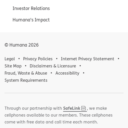
Investor Relations
Humana's Impact
© Humana
2026
Legal
Privacy Policies
Internet Privacy Statement
Site Map
Disclaimers & Licensure
Fraud, Waste & Abuse
Accessibility
System Requirements
,
(opens
SafeLink
Through our partnership with
, we make
PDF
in
cellphones available to our members. These cellphones
new
come with free data and call time each month.