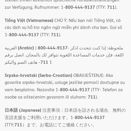
800-444-9137
711
zur Verfügung. Rufnummer: 1-
(TTY:
).
Tiếng Việt (Vietnamese)
CHÚ Ý: Nếu bạn nói Tiếng Việt, có
các dịch vụ hỗ trợ ngôn ngữ miễn phí dành cho bạn. Gọi số
800-444-9137
711
1-
(TTY:
).
(Arabic)
800-444-9137
العربية
)
- ملحوظة: إذا كنت تتحدث اذكر
اللغة، فإن خدمات المساعدة اللغویة تتوافر لك بالمجان. اتصل برقم
711
- ھاتف الصم والبكم
1
Srpsko-hrvatski (Serbo-Croatian)
OBAVJEŠTENJE: Ako
govorite srpsko-hrvatski, usluge jezičke pomoći dostupne su
800-444-9137
vam besplatno. Nazovite 1-
(TTY- Telefon za
711
osobe sa oštećenim govorom ili sluhom:
).
日本語 (Japanese)
注意事項：日本語を話される場合、無料の
800-444-9137
言語支援をご利用いただけます。1-
711
(TTY:
）まで、お電話にてご連絡ください。