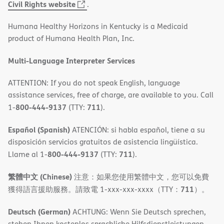
(opens
Civil Rights website
.
in
Humana Healthy Horizons in Kentucky is a Medicaid
new
product of Humana Health Plan, Inc.
window)
Multi-Language Interpreter Services
ATTENTION: If you do not speak English, language
assistance services, free of charge, are available to you. Call
800-444-9137
711
1-
(TTY:
).
Español (Spanish)
ATENCIÓN: si habla español, tiene a su
disposición servicios gratuitos de asistencia lingüística.
800-444-9137
711
Llame al 1-
(TTY:
).
繁體中文 (Chinese)
注意：如果您使用繁體中文，您可以免費
711
獲得語言援助服務。請致電 1-xxx-xxx-xxxx（TTY：
）。
Deutsch (German)
ACHTUNG: Wenn Sie Deutsch sprechen,
stehen Ihnen kostenlos sprachliche Hilfsdienstleistungen