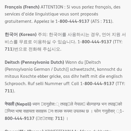
Français (French)
ATTENTION : Si vous parlez français, des
services d'aide linguistique vous sont proposés
800-444-9137
711
gratuitement. Appelez le 1-
(ATS :
).
한국어 (Korean)
주의: 한국어를 사용하시는 경우, 언어 지원 서
800-444-9137
비스를 무료로 이용하실 수 있습니다. 1-
(TTY:
711
)번으로 전화해 주십시오.
Deitsch (Pennsylvania Dutch)
Wann du [Deitsch
(Pennsylvania German / Dutch)] schwetzscht, kannscht du
mitaus Koschte ebber gricke, ass dihr helft mit die englisch
800-444-9137
Schprooch. Ruf selli Nummer uff: Call 1-
(TTY:
711
).
नेपाली (Nepali)
ध्यान 􀇑दनुहोस:् तपाइ􀉍ले नेपाल􀈣 बोल्नहन्छ भन तपाइ􀉍को
􀇓निम्त भाषा सहायता सवाहरू 􀇓नःशल्क रूपमा उपलब्ध छ । फोन गनुहोसर् ्1-
800-444-9137
711
(􀇑ट􀇑टवाइ:
) ।