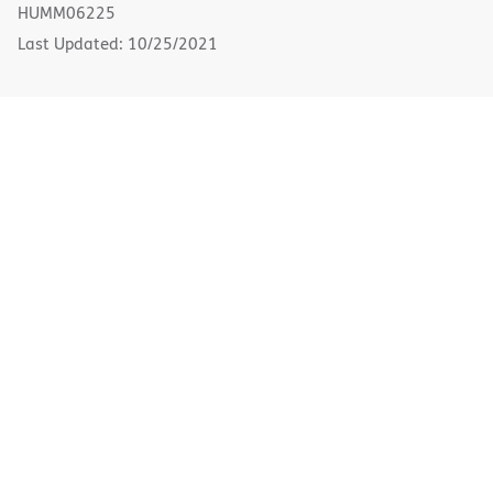
new
HUMM06225
window)
Last Updated: 10/25/2021