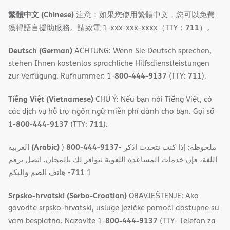
繁體中文 (Chinese)
注意：如果您使用繁體中文，您可以免費
711
獲得語言援助服務。請致電 1-xxx-xxx-xxxx（TTY：
）。
Deutsch (German)
ACHTUNG: Wenn Sie Deutsch sprechen,
stehen Ihnen kostenlos sprachliche Hilfsdienstleistungen
800-444-9137
711
zur Verfügung. Rufnummer: 1-
(TTY:
).
Tiếng Việt (Vietnamese)
CHÚ Ý: Nếu bạn nói Tiếng Việt, có
các dịch vụ hỗ trợ ngôn ngữ miễn phí dành cho bạn. Gọi số
800-444-9137
711
1-
(TTY:
).
(Arabic)
800-444-9137
العربية
)
- ملحوظة: إذا كنت تتحدث اذكر
اللغة، فإن خدمات المساعدة اللغویة تتوافر لك بالمجان. اتصل برقم
711
- ھاتف الصم والبكم
1
Srpsko-hrvatski (Serbo-Croatian)
OBAVJEŠTENJE: Ako
govorite srpsko-hrvatski, usluge jezičke pomoći dostupne su
800-444-9137
vam besplatno. Nazovite 1-
(TTY- Telefon za