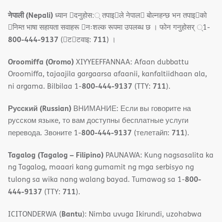
नेपाली (Nepali)
ध्यान 􀇑दनुहोस:् तपाइ􀉍ले नेपाल􀈣 बोल्नहन्छ भन तपाइ􀉍को
􀇓निम्त भाषा सहायता सवाहरू 􀇓नःशल्क रूपमा उपलब्ध छ । फोन गनुहोसर् ्1-
800-444-9137
711
(􀇑ट􀇑टवाइ:
) ।
Oroomiffa (Oromo)
XIYYEEFFANNAA: Afaan dubbattu
Oroomiffa, tajaajila gargaarsa afaanii, kanfaltiidhaan ala,
800-444-9137
711
ni argama. Bilbilaa 1-
(TTY:
).
Русский (Russian)
ВНИМАНИЕ: Если вы говорите на
русском языке, то вам доступны бесплатные услуги
800-444-9137
711
перевода. Звоните 1-
(телетайп:
).
Tagalog (Tagalog – Filipino)
PAUNAWA: Kung nagsasalita ka
ng Tagalog, maaari kang gumamit ng mga serbisyo ng
800-
tulong sa wika nang walang bayad. Tumawag sa 1-
444-9137
711
(TTY:
).
Bantu
ICITONDERWA (
): Nimba uvuga Ikirundi, uzohabwa