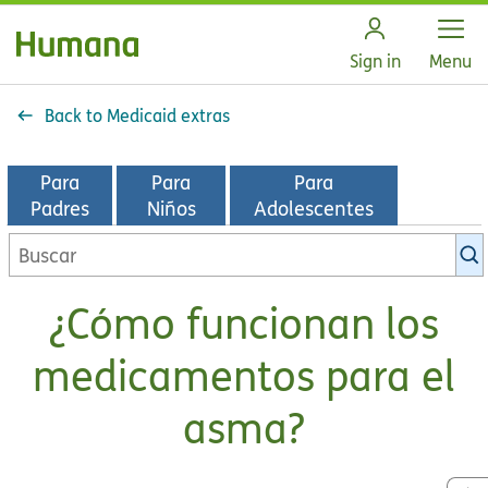
Open
Sign in
Menu
Back to Medicaid extras
Para
Para
Para
Padres
Niños
Adolescentes
Buscar
en
la
¿Cómo funcionan los
biblioteca
de
medicamentos para el
KidsHealth
asma?