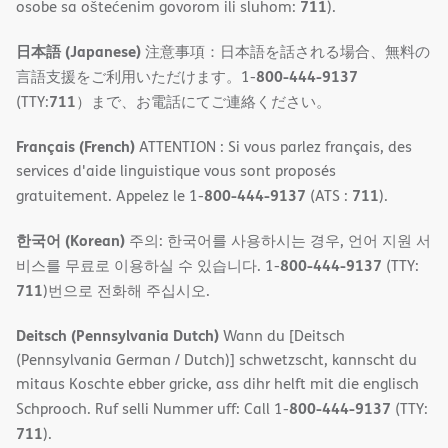
711
osobe sa oštećenim govorom ili sluhom:
).
日本語 (Japanese)
注意事項：日本語を話される場合、無料の
800-444-9137
言語支援をご利用いただけます。1-
711
(TTY:
）まで、お電話にてご連絡ください。
Français (French)
ATTENTION : Si vous parlez français, des
services d'aide linguistique vous sont proposés
800-444-9137
711
gratuitement. Appelez le 1-
(ATS :
).
한국어 (Korean)
주의: 한국어를 사용하시는 경우, 언어 지원 서
800-444-9137
비스를 무료로 이용하실 수 있습니다. 1-
(TTY:
711
)번으로 전화해 주십시오.
Deitsch (Pennsylvania Dutch)
Wann du [Deitsch
(Pennsylvania German / Dutch)] schwetzscht, kannscht du
mitaus Koschte ebber gricke, ass dihr helft mit die englisch
800-444-9137
Schprooch. Ruf selli Nummer uff: Call 1-
(TTY:
711
).