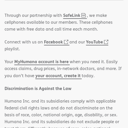
,
(opens
SafeLink
Through our partnership with
, we make
PDF
in
cellphones available to our members. These cellphones
new
come with free data and call time each month.
window)
(opens
(opens
Facebook
YouTube
Connect with us on
and our
in
in
playlist.
new
new
MyHumana account is here
Your
when you need it. Easily
window)
window)
access claims, drug prices, in-network doctors, and more. If
your account, create it
you don’t have
today.
Discrimination is Against the Law
Humana Inc. and its subsidiaries comply with applicable
Federal civil rights laws and do not discriminate on the
basis of race, color, national origin, age, disability, or sex.
Humana Inc. and its subsidiaries do not exclude people or