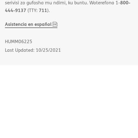
800-
serivisi zo gufasha mu ndimi, ku buntu. Woterefona 1-
444-9137
711
(TTY:
).
,
(opens
Asistencia en español
PDF
in
new
HUMM06225
window)
Last Updated: 10/25/2021