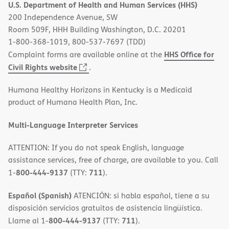
U.S. Department of Health and Human Services (HHS)
new
200 Independence Avenue, SW
window)
Room 509F, HHH Building Washington, D.C. 20201
1-800-368-1019, 800-537-7697 (TDD)
HHS Office for
Complaint forms are available online at the
(opens
Civil Rights website
.
in
Humana Healthy Horizons in Kentucky is a Medicaid
new
product of Humana Health Plan, Inc.
window)
Multi-Language Interpreter Services
ATTENTION: If you do not speak English, language
assistance services, free of charge, are available to you. Call
800-444-9137
711
1-
(TTY:
).
Español (Spanish)
ATENCIÓN: si habla español, tiene a su
disposición servicios gratuitos de asistencia lingüística.
800-444-9137
711
Llame al 1-
(TTY:
).