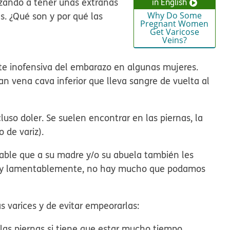
zando a tener unas extrañas
in English
s. ¿Qué son y por qué las
Why Do Some
Pregnant Women
Get Varicose
Veins?
te inofensiva del embarazo en algunas mujeres.
an vena cava inferior que lleva sangre de vuelta al
luso doler. Se suelen encontrar en las piernas, la
o de variz).
obable que a su madre y/o su abuela también les
nto y lamentablemente, no hay mucho que podamos
s varices y de evitar empeorarlas:
 las piernas si tiene que estar mucho tiempo