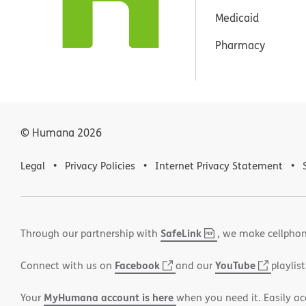
Medicaid
Pharmacy
© Humana
2026
Legal
Privacy Policies
Internet Privacy Statement
SafeLink
,
(opens
Through our partnership with
, we make cellphon
PDF
in
Facebook
(opens
YouTube
(opens
Connect with us on
and our
playlist
new
in
in
window)
MyHumana account is here
Your
when you need it. Easily ac
new
new