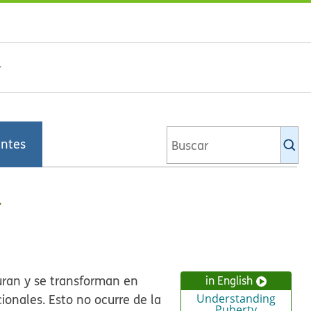
Bu
entes
en
la
bi
d
de
Ki
ran y se transforman en
in English
ionales. Esto no ocurre de la
Understanding
Puberty