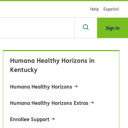
Help
Español
Sign in
scar
Humana Healthy Horizons in
Kentucky
blioteca
Humana Healthy Horizons
dsHealth
Humana Healthy Horizons Extras
Enrollee Support