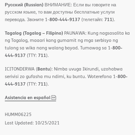
Русский (Russian)
ВНИМАНИЕ: Если вы говорите на
русском языке, то вам доступны бесплатные услуги
800-444-9137
711
перевода. Звоните 1-
(телетайп:
).
Tagalog (Tagalog – Filipino)
PAUNAWA: Kung nagsasalita ka
ng Tagalog, maaari kang gumamit ng mga serbisyo ng
800-
tulong sa wika nang walang bayad. Tumawag sa 1-
444-9137
711
(TTY:
).
Bantu
ICITONDERWA (
): Nimba uvuga Ikirundi, uzohabwa
800-
serivisi zo gufasha mu ndimi, ku buntu. Woterefona 1-
444-9137
711
(TTY:
).
,
(opens
Asistencia en español
PDF
in
new
HUMM06225
window)
Last Updated: 10/25/2021