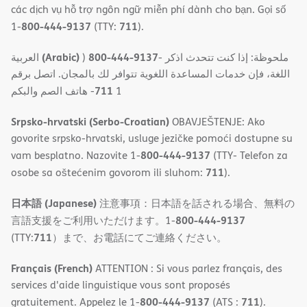
các dịch vụ hỗ trợ ngôn ngữ miễn phí dành cho bạn. Gọi số
800-444-9137
711
1-
(TTY:
).
(Arabic)
800-444-9137
العربية
)
- ملحوظة: إذا كنت تتحدث اذكر
اللغة، فإن خدمات المساعدة اللغویة تتوافر لك بالمجان. اتصل برقم
711
- ھاتف الصم والبكم
1
Srpsko-hrvatski (Serbo-Croatian)
OBAVJEŠTENJE: Ako
govorite srpsko-hrvatski, usluge jezičke pomoći dostupne su
800-444-9137
vam besplatno. Nazovite 1-
(TTY- Telefon za
711
osobe sa oštećenim govorom ili sluhom:
).
日本語 (Japanese)
注意事項：日本語を話される場合、無料の
800-444-9137
言語支援をご利用いただけます。1-
711
(TTY:
）まで、お電話にてご連絡ください。
Français (French)
ATTENTION : Si vous parlez français, des
services d'aide linguistique vous sont proposés
800-444-9137
711
gratuitement. Appelez le 1-
(ATS :
).