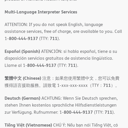
Multi-Language Interpreter Services
ATTENTION: If you do not speak English, language
assistance services, free of charge, are available to you. Call
800-444-9137
711
1-
(TTY:
).
Español (Spanish)
ATENCIÓN: si habla español, tiene a su
disposición servicios gratuitos de asistencia lingüística.
800-444-9137
711
Llame al 1-
(TTY:
).
繁體中文 (Chinese)
注意：如果您使用繁體中文，您可以免費
711
獲得語言援助服務。請致電 1-xxx-xxx-xxxx（TTY：
）。
Deutsch (German)
ACHTUNG: Wenn Sie Deutsch sprechen,
stehen Ihnen kostenlos sprachliche Hilfsdienstleistungen
800-444-9137
711
zur Verfügung. Rufnummer: 1-
(TTY:
).
Tiếng Việt (Vietnamese)
CHÚ Ý: Nếu bạn nói Tiếng Việt, có