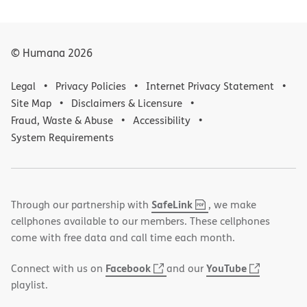
© Humana
2026
Legal
Privacy Policies
Internet Privacy Statement
Site Map
Disclaimers & Licensure
Fraud, Waste & Abuse
Accessibility
System Requirements
,
(opens
SafeLink
Through our partnership with
, we make
PDF
in
cellphones available to our members. These cellphones
new
come with free data and call time each month.
window)
(opens
(opens
Facebook
YouTube
Connect with us on
and our
in
in
playlist.
new
new