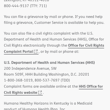
800-444-9137 (TTY: 711)
You can file a grievance by mail or phone. If you need help
filing a grievance, Customer Service is available to help you.
You can also file a civil rights complaint with the U.S.
Department of Health and Human Services (HHS), Office for
Office for Civil Rights
Civil Rights electronically through the
(opens
Complaint Portal
, or by mail or phone at:
in
U.S. Department of Health and Human Services (HHS)
new
200 Independence Avenue, SW
window)
Room 509F, HHH Building Washington, D.C. 20201
1-800-368-1019, 800-537-7697 (TDD)
HHS Office for
Complaint forms are available online at the
(opens
Civil Rights website
.
in
Humana Healthy Horizons in Kentucky is a Medicaid
new
product of Humana Health Plan, Inc.
window)