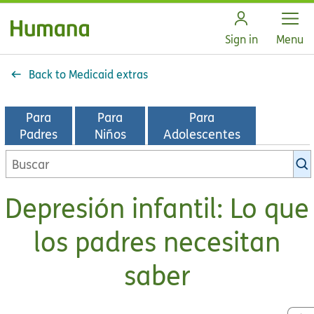
Open
Sign in
Menu
Back to Medicaid extras
Para
Para
Para
Padres
Niños
Adolescentes
Buscar
en
la
Depresión infantil: Lo que
biblioteca
de
los padres necesitan
KidsHealth
saber