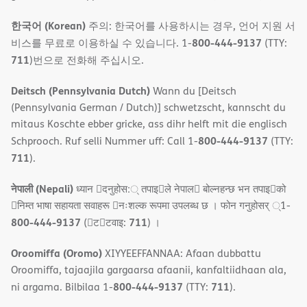
한국어 (Korean)
주의: 한국어를 사용하시는 경우, 언어 지원 서
800-444-9137
비스를 무료로 이용하실 수 있습니다. 1-
(TTY:
711
)번으로 전화해 주십시오.
Deitsch (Pennsylvania Dutch)
Wann du [Deitsch
(Pennsylvania German / Dutch)] schwetzscht, kannscht du
mitaus Koschte ebber gricke, ass dihr helft mit die englisch
800-444-9137
Schprooch. Ruf selli Nummer uff: Call 1-
(TTY:
711
).
नेपाली (Nepali)
ध्यान 􀇑दनुहोस:् तपाइ􀉍ले नेपाल􀈣 बोल्नहन्छ भन तपाइ􀉍को
􀇓निम्त भाषा सहायता सवाहरू 􀇓नःशल्क रूपमा उपलब्ध छ । फोन गनुहोसर् ्1-
800-444-9137
711
(􀇑ट􀇑टवाइ:
) ।
Oroomiffa (Oromo)
XIYYEEFFANNAA: Afaan dubbattu
Oroomiffa, tajaajila gargaarsa afaanii, kanfaltiidhaan ala,
800-444-9137
711
ni argama. Bilbilaa 1-
(TTY:
).