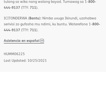
800-
tulong sa wika nang walang bayad. Tumawag sa 1-
444-9137
711
(TTY:
).
Bantu
ICITONDERWA (
): Nimba uvuga Ikirundi, uzohabwa
800-
serivisi zo gufasha mu ndimi, ku buntu. Woterefona 1-
444-9137
711
(TTY:
).
,
(opens
Asistencia en español
PDF
in
new
HUMM06225
window)
Last Updated: 10/25/2021