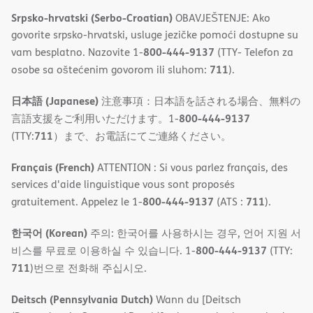
Srpsko-hrvatski (Serbo-Croatian)
OBAVJEŠTENJE: Ako
govorite srpsko-hrvatski, usluge jezičke pomoći dostupne su
800-444-9137
vam besplatno. Nazovite 1-
(TTY- Telefon za
711
osobe sa oštećenim govorom ili sluhom:
).
日本語 (Japanese)
注意事項：日本語を話される場合、無料の
800-444-9137
言語支援をご利用いただけます。1-
711
(TTY:
）まで、お電話にてご連絡ください。
Français (French)
ATTENTION : Si vous parlez français, des
services d'aide linguistique vous sont proposés
800-444-9137
711
gratuitement. Appelez le 1-
(ATS :
).
한국어 (Korean)
주의: 한국어를 사용하시는 경우, 언어 지원 서
800-444-9137
비스를 무료로 이용하실 수 있습니다. 1-
(TTY:
711
)번으로 전화해 주십시오.
Deitsch (Pennsylvania Dutch)
Wann du [Deitsch