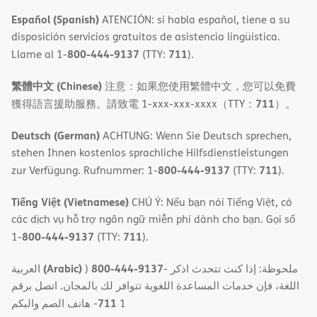
Español (Spanish)
ATENCIÓN: si habla español, tiene a su
disposición servicios gratuitos de asistencia lingüística.
800-444-9137
711
Llame al 1-
(TTY:
).
繁體中文 (Chinese)
注意：如果您使用繁體中文，您可以免費
711
獲得語言援助服務。請致電 1-xxx-xxx-xxxx（TTY：
）。
Deutsch (German)
ACHTUNG: Wenn Sie Deutsch sprechen,
stehen Ihnen kostenlos sprachliche Hilfsdienstleistungen
800-444-9137
711
zur Verfügung. Rufnummer: 1-
(TTY:
).
Tiếng Việt (Vietnamese)
CHÚ Ý: Nếu bạn nói Tiếng Việt, có
các dịch vụ hỗ trợ ngôn ngữ miễn phí dành cho bạn. Gọi số
800-444-9137
711
1-
(TTY:
).
(Arabic)
800-444-9137
العربية
)
- ملحوظة: إذا كنت تتحدث اذكر
اللغة، فإن خدمات المساعدة اللغویة تتوافر لك بالمجان. اتصل برقم
711
- ھاتف الصم والبكم
1