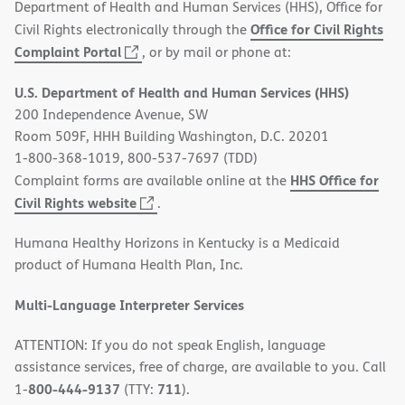
Department of Health and Human Services (HHS), Office for
Office for Civil Rights
Civil Rights electronically through the
(opens
Complaint Portal
, or by mail or phone at:
in
U.S. Department of Health and Human Services (HHS)
new
200 Independence Avenue, SW
window)
Room 509F, HHH Building Washington, D.C. 20201
1-800-368-1019, 800-537-7697 (TDD)
HHS Office for
Complaint forms are available online at the
(opens
Civil Rights website
.
in
Humana Healthy Horizons in Kentucky is a Medicaid
new
product of Humana Health Plan, Inc.
window)
Multi-Language Interpreter Services
ATTENTION: If you do not speak English, language
assistance services, free of charge, are available to you. Call
800-444-9137
711
1-
(TTY:
).