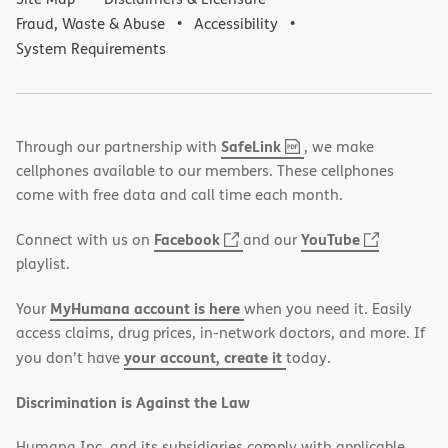
Fraud, Waste & Abuse
Accessibility
System Requirements
,
(opens
SafeLink
Through our partnership with
, we make
PDF
in
cellphones available to our members. These cellphones
new
come with free data and call time each month.
window)
(opens
(opens
Facebook
YouTube
Connect with us on
and our
in
in
playlist.
new
new
MyHumana account is here
Your
when you need it. Easily
window)
window)
access claims, drug prices, in-network doctors, and more. If
your account, create it
you don’t have
today.
Discrimination is Against the Law
Humana Inc. and its subsidiaries comply with applicable