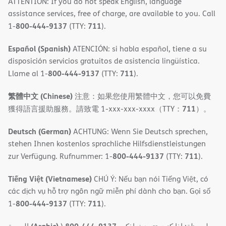
ATTENTION: If you do not speak English, language
assistance services, free of charge, are available to you. Call
800-444-9137
711
1-
(TTY:
).
Español (Spanish)
ATENCIÓN: si habla español, tiene a su
disposición servicios gratuitos de asistencia lingüística.
800-444-9137
711
Llame al 1-
(TTY:
).
繁體中文 (Chinese)
注意：如果您使用繁體中文，您可以免費
711
獲得語言援助服務。請致電 1-xxx-xxx-xxxx（TTY：
）。
Deutsch (German)
ACHTUNG: Wenn Sie Deutsch sprechen,
stehen Ihnen kostenlos sprachliche Hilfsdienstleistungen
800-444-9137
711
zur Verfügung. Rufnummer: 1-
(TTY:
).
Tiếng Việt (Vietnamese)
CHÚ Ý: Nếu bạn nói Tiếng Việt, có
các dịch vụ hỗ trợ ngôn ngữ miễn phí dành cho bạn. Gọi số
800-444-9137
711
1-
(TTY:
).