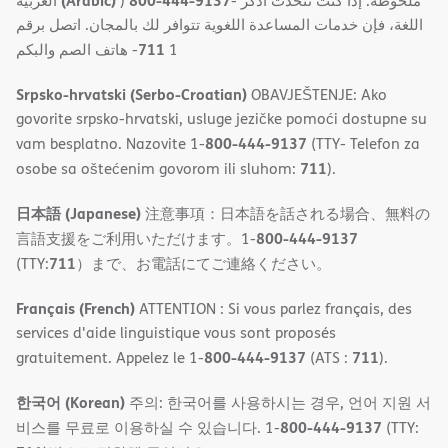
(Arabic)
800-444-9137
العربية
)
- ملحوظة: إذا كنت تتحدث اذكر
اللغة، فإن خدمات المساعدة اللغویة تتوافر لك بالمجان. اتصل برقم
711
- ھاتف الصم والبكم
1
Srpsko-hrvatski (Serbo-Croatian)
OBAVJEŠTENJE: Ako
govorite srpsko-hrvatski, usluge jezičke pomoći dostupne su
800-444-9137
vam besplatno. Nazovite 1-
(TTY- Telefon za
711
osobe sa oštećenim govorom ili sluhom:
).
日本語 (Japanese)
注意事項：日本語を話される場合、無料の
800-444-9137
言語支援をご利用いただけます。1-
711
(TTY:
）まで、お電話にてご連絡ください。
Français (French)
ATTENTION : Si vous parlez français, des
services d'aide linguistique vous sont proposés
800-444-9137
711
gratuitement. Appelez le 1-
(ATS :
).
한국어 (Korean)
주의: 한국어를 사용하시는 경우, 언어 지원 서
800-444-9137
비스를 무료로 이용하실 수 있습니다. 1-
(TTY: