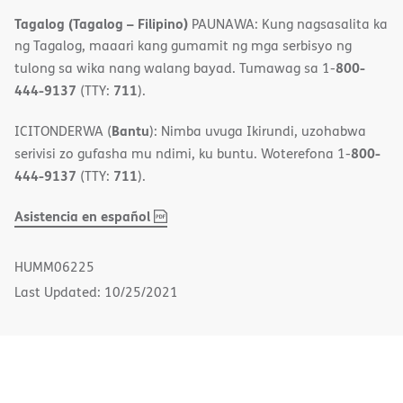
Tagalog (Tagalog – Filipino)
PAUNAWA: Kung nagsasalita ka
ng Tagalog, maaari kang gumamit ng mga serbisyo ng
800-
tulong sa wika nang walang bayad. Tumawag sa 1-
444-9137
711
(TTY:
).
Bantu
ICITONDERWA (
): Nimba uvuga Ikirundi, uzohabwa
800-
serivisi zo gufasha mu ndimi, ku buntu. Woterefona 1-
444-9137
711
(TTY:
).
,
(opens
Asistencia en español
PDF
in
new
HUMM06225
window)
Last Updated: 10/25/2021