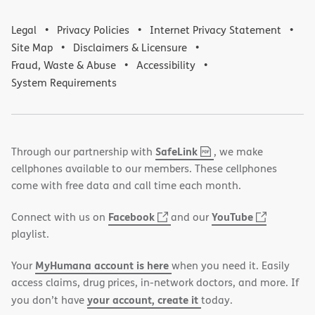
Legal
Privacy Policies
Internet Privacy Statement
Site Map
Disclaimers & Licensure
Fraud, Waste & Abuse
Accessibility
System Requirements
,
(opens
SafeLink
Through our partnership with
, we make
PDF
in
cellphones available to our members. These cellphones
new
come with free data and call time each month.
window)
(opens
(opens
Facebook
YouTube
Connect with us on
and our
in
in
playlist.
new
new
MyHumana account is here
Your
when you need it. Easily
window)
window)
access claims, drug prices, in-network doctors, and more. If
your account, create it
you don’t have
today.