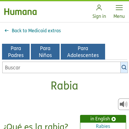
Open
Sign in
Menu
Back to Medicaid extras
Para
Para
Para
Padres
Niños
Adolescentes
Buscar
en
la
Rabia
biblioteca
de
KidsHealth
in English
¿Qué es la rabia?
Rabies