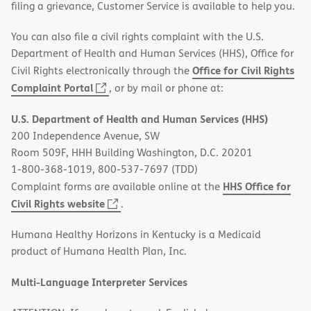
filing a grievance, Customer Service is available to help you.
You can also file a civil rights complaint with the U.S.
Department of Health and Human Services (HHS), Office for
Office for Civil Rights
Civil Rights electronically through the
(opens
Complaint Portal
, or by mail or phone at:
in
U.S. Department of Health and Human Services (HHS)
new
200 Independence Avenue, SW
window)
Room 509F, HHH Building Washington, D.C. 20201
1-800-368-1019, 800-537-7697 (TDD)
HHS Office for
Complaint forms are available online at the
(opens
Civil Rights website
.
in
Humana Healthy Horizons in Kentucky is a Medicaid
new
product of Humana Health Plan, Inc.
window)
Multi-Language Interpreter Services