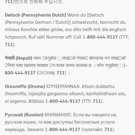
711
)번으로 전화해 주십시오.
Deitsch (Pennsylvania Dutch)
Wann du [Deitsch
(Pennsylvania German / Dutch)] schwetzscht, kannscht du
mitaus Koschte ebber gricke, ass dihr helft mit die englisch
800-444-9137
Schprooch. Ruf selli Nummer uff: Call 1-
(TTY:
711
).
नेपाली (Nepali)
ध्यान 􀇑दनुहोस:् तपाइ􀉍ले नेपाल􀈣 बोल्नहन्छ भन तपाइ􀉍को
􀇓निम्त भाषा सहायता सवाहरू 􀇓नःशल्क रूपमा उपलब्ध छ । फोन गनुहोसर् ्1-
800-444-9137
711
(􀇑ट􀇑टवाइ:
) ।
Oroomiffa (Oromo)
XIYYEEFFANNAA: Afaan dubbattu
Oroomiffa, tajaajila gargaarsa afaanii, kanfaltiidhaan ala,
800-444-9137
711
ni argama. Bilbilaa 1-
(TTY:
).
Русский (Russian)
ВНИМАНИЕ: Если вы говорите на
русском языке, то вам доступны бесплатные услуги
800-444-9137
711
перевода. Звоните 1-
(телетайп:
).