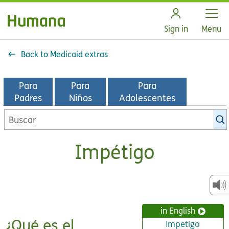
Open
Sign in
Menu
Back to Medicaid extras
Para
Para
Para
Padres
Niños
Adolescentes
Buscar
en
la
Impétigo
biblioteca
de
KidsHealth
in English
¿Qué es el
Impetigo