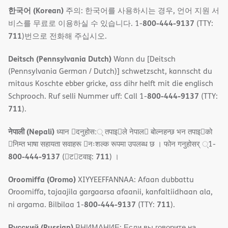
한국어 (Korean)
주의: 한국어를 사용하시는 경우, 언어 지원 서
800-444-9137
비스를 무료로 이용하실 수 있습니다. 1-
(TTY:
711
)번으로 전화해 주십시오.
Deitsch (Pennsylvania Dutch)
Wann du [Deitsch
(Pennsylvania German / Dutch)] schwetzscht, kannscht du
mitaus Koschte ebber gricke, ass dihr helft mit die englisch
800-444-9137
Schprooch. Ruf selli Nummer uff: Call 1-
(TTY:
711
).
नेपाली (Nepali)
ध्यान 􀇑दनुहोस:् तपाइ􀉍ले नेपाल􀈣 बोल्नहन्छ भन तपाइ􀉍को
􀇓निम्त भाषा सहायता सवाहरू 􀇓नःशल्क रूपमा उपलब्ध छ । फोन गनुहोसर् ्1-
800-444-9137
711
(􀇑ट􀇑टवाइ:
) ।
Oroomiffa (Oromo)
XIYYEEFFANNAA: Afaan dubbattu
Oroomiffa, tajaajila gargaarsa afaanii, kanfaltiidhaan ala,
800-444-9137
711
ni argama. Bilbilaa 1-
(TTY:
).
Русский (Russian)
ВНИМАНИЕ: Если вы говорите на