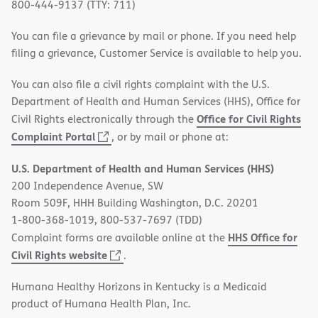
800-444-9137 (TTY: 711)
You can file a grievance by mail or phone. If you need help
filing a grievance, Customer Service is available to help you.
You can also file a civil rights complaint with the U.S.
Department of Health and Human Services (HHS), Office for
Office for Civil Rights
Civil Rights electronically through the
(opens
Complaint Portal
, or by mail or phone at:
in
U.S. Department of Health and Human Services (HHS)
new
200 Independence Avenue, SW
window)
Room 509F, HHH Building Washington, D.C. 20201
1-800-368-1019, 800-537-7697 (TDD)
HHS Office for
Complaint forms are available online at the
(opens
Civil Rights website
.
in
Humana Healthy Horizons in Kentucky is a Medicaid
new
product of Humana Health Plan, Inc.
window)