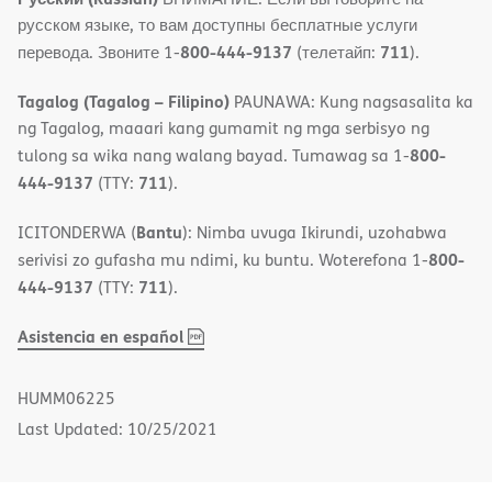
русском языке, то вам доступны бесплатные услуги
800-444-9137
711
перевода. Звоните 1-
(телетайп:
).
Tagalog (Tagalog – Filipino)
PAUNAWA: Kung nagsasalita ka
ng Tagalog, maaari kang gumamit ng mga serbisyo ng
800-
tulong sa wika nang walang bayad. Tumawag sa 1-
444-9137
711
(TTY:
).
Bantu
ICITONDERWA (
): Nimba uvuga Ikirundi, uzohabwa
800-
serivisi zo gufasha mu ndimi, ku buntu. Woterefona 1-
444-9137
711
(TTY:
).
,
(opens
Asistencia en español
PDF
in
new
HUMM06225
window)
Last Updated: 10/25/2021