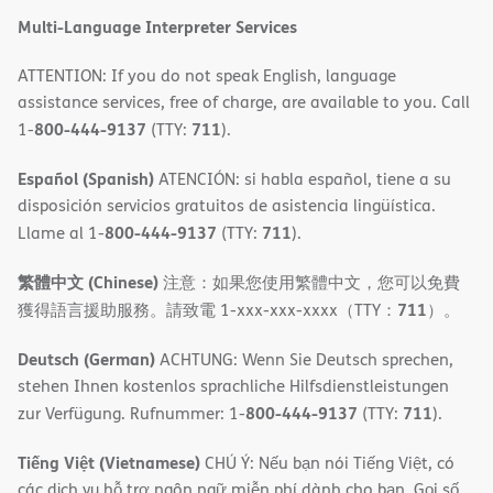
Multi-Language Interpreter Services
ATTENTION: If you do not speak English, language
assistance services, free of charge, are available to you. Call
800-444-9137
711
1-
(TTY:
).
Español (Spanish)
ATENCIÓN: si habla español, tiene a su
disposición servicios gratuitos de asistencia lingüística.
800-444-9137
711
Llame al 1-
(TTY:
).
繁體中文 (Chinese)
注意：如果您使用繁體中文，您可以免費
711
獲得語言援助服務。請致電 1-xxx-xxx-xxxx（TTY：
）。
Deutsch (German)
ACHTUNG: Wenn Sie Deutsch sprechen,
stehen Ihnen kostenlos sprachliche Hilfsdienstleistungen
800-444-9137
711
zur Verfügung. Rufnummer: 1-
(TTY:
).
Tiếng Việt (Vietnamese)
CHÚ Ý: Nếu bạn nói Tiếng Việt, có
các dịch vụ hỗ trợ ngôn ngữ miễn phí dành cho bạn. Gọi số