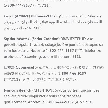
800-444-9137
711
1-
(TTY:
).
(Arabic)
800-444-9137
العربية
)
- ملحوظة: إذا كنت تتحدث اذكر
اللغة، فإن خدمات المساعدة اللغویة تتوافر لك بالمجان. اتصل برقم
711
- ھاتف الصم والبكم
1
Srpsko-hrvatski (Serbo-Croatian)
OBAVJEŠTENJE: Ako
govorite srpsko-hrvatski, usluge jezičke pomoći dostupne su
800-444-9137
vam besplatno. Nazovite 1-
(TTY- Telefon za
711
osobe sa oštećenim govorom ili sluhom:
).
日本語 (Japanese)
注意事項：日本語を話される場合、無料の
800-444-9137
言語支援をご利用いただけます。1-
711
(TTY:
）まで、お電話にてご連絡ください。
Français (French)
ATTENTION : Si vous parlez français, des
services d'aide linguistique vous sont proposés
800-444-9137
711
gratuitement. Appelez le 1-
(ATS :
).