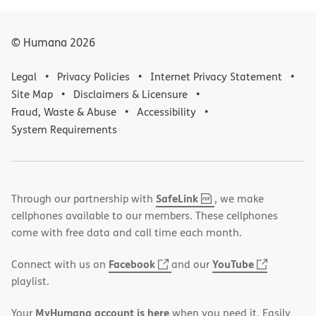
© Humana
2026
Legal
Privacy Policies
Internet Privacy Statement
Site Map
Disclaimers & Licensure
Fraud, Waste & Abuse
Accessibility
System Requirements
,
(opens
SafeLink
Through our partnership with
, we make
PDF
in
cellphones available to our members. These cellphones
new
come with free data and call time each month.
window)
(opens
(opens
Facebook
YouTube
Connect with us on
and our
in
in
playlist.
new
new
MyHumana account is here
Your
when you need it. Easily
window)
window)