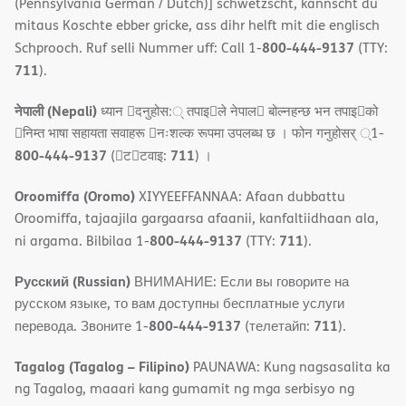
(Pennsylvania German / Dutch)] schwetzscht, kannscht du
mitaus Koschte ebber gricke, ass dihr helft mit die englisch
800-444-9137
Schprooch. Ruf selli Nummer uff: Call 1-
(TTY:
711
).
नेपाली (Nepali)
ध्यान 􀇑दनुहोस:् तपाइ􀉍ले नेपाल􀈣 बोल्नहन्छ भन तपाइ􀉍को
􀇓निम्त भाषा सहायता सवाहरू 􀇓नःशल्क रूपमा उपलब्ध छ । फोन गनुहोसर् ्1-
800-444-9137
711
(􀇑ट􀇑टवाइ:
) ।
Oroomiffa (Oromo)
XIYYEEFFANNAA: Afaan dubbattu
Oroomiffa, tajaajila gargaarsa afaanii, kanfaltiidhaan ala,
800-444-9137
711
ni argama. Bilbilaa 1-
(TTY:
).
Русский (Russian)
ВНИМАНИЕ: Если вы говорите на
русском языке, то вам доступны бесплатные услуги
800-444-9137
711
перевода. Звоните 1-
(телетайп:
).
Tagalog (Tagalog – Filipino)
PAUNAWA: Kung nagsasalita ka
ng Tagalog, maaari kang gumamit ng mga serbisyo ng