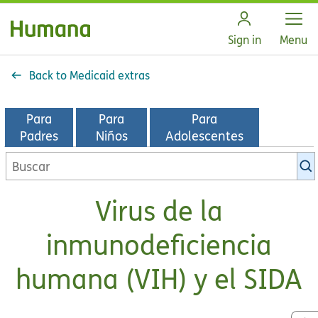
Open
Sign in
Menu
Back to Medicaid extras
Para
Para
Para
Padres
Niños
Adolescentes
Buscar
en
la
Virus de la
biblioteca
de
inmunodeficiencia
KidsHealth
humana (VIH) y el SIDA