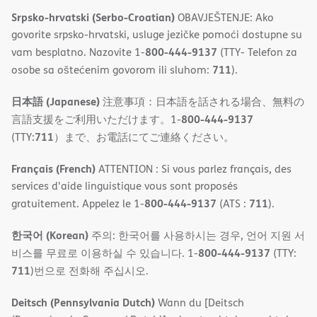
Srpsko-hrvatski (Serbo-Croatian)
OBAVJEŠTENJE: Ako
govorite srpsko-hrvatski, usluge jezičke pomoći dostupne su
800-444-9137
vam besplatno. Nazovite 1-
(TTY- Telefon za
711
osobe sa oštećenim govorom ili sluhom:
).
日本語 (Japanese)
注意事項：日本語を話される場合、無料の
800-444-9137
言語支援をご利用いただけます。1-
711
(TTY:
）まで、お電話にてご連絡ください。
Français (French)
ATTENTION : Si vous parlez français, des
services d'aide linguistique vous sont proposés
800-444-9137
711
gratuitement. Appelez le 1-
(ATS :
).
한국어 (Korean)
주의: 한국어를 사용하시는 경우, 언어 지원 서
800-444-9137
비스를 무료로 이용하실 수 있습니다. 1-
(TTY:
711
)번으로 전화해 주십시오.
Deitsch (Pennsylvania Dutch)
Wann du [Deitsch