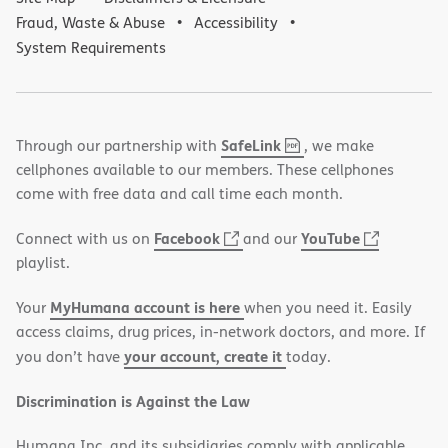
Fraud, Waste & Abuse
Accessibility
System Requirements
,
(opens
SafeLink
Through our partnership with
, we make
PDF
in
cellphones available to our members. These cellphones
new
come with free data and call time each month.
window)
(opens
(opens
Facebook
YouTube
Connect with us on
and our
in
in
playlist.
new
new
MyHumana account is here
Your
when you need it. Easily
window)
window)
access claims, drug prices, in-network doctors, and more. If
your account, create it
you don’t have
today.
Discrimination is Against the Law
Humana Inc. and its subsidiaries comply with applicable