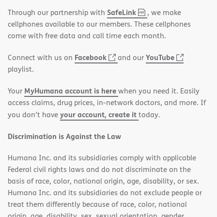
,
(opens
SafeLink
Through our partnership with
, we make
PDF
in
cellphones available to our members. These cellphones
new
come with free data and call time each month.
window)
(opens
(opens
Facebook
YouTube
Connect with us on
and our
in
in
playlist.
new
new
MyHumana account is here
Your
when you need it. Easily
window)
window)
access claims, drug prices, in-network doctors, and more. If
your account, create it
you don’t have
today.
Discrimination is Against the Law
Humana Inc. and its subsidiaries comply with applicable
Federal civil rights laws and do not discriminate on the
basis of race, color, national origin, age, disability, or sex.
Humana Inc. and its subsidiaries do not exclude people or
treat them differently because of race, color, national
origin, age, disability, sex, sexual orientation, gender