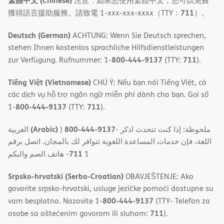
繁體中文 (Chinese)
注意：如果您使用繁體中文，您可以免費
711
獲得語言援助服務。請致電 1-xxx-xxx-xxxx（TTY：
）。
Deutsch (German)
ACHTUNG: Wenn Sie Deutsch sprechen,
stehen Ihnen kostenlos sprachliche Hilfsdienstleistungen
800-444-9137
711
zur Verfügung. Rufnummer: 1-
(TTY:
).
Tiếng Việt (Vietnamese)
CHÚ Ý: Nếu bạn nói Tiếng Việt, có
các dịch vụ hỗ trợ ngôn ngữ miễn phí dành cho bạn. Gọi số
800-444-9137
711
1-
(TTY:
).
(Arabic)
800-444-9137
العربية
)
- ملحوظة: إذا كنت تتحدث اذكر
اللغة، فإن خدمات المساعدة اللغویة تتوافر لك بالمجان. اتصل برقم
711
- ھاتف الصم والبكم
1
Srpsko-hrvatski (Serbo-Croatian)
OBAVJEŠTENJE: Ako
govorite srpsko-hrvatski, usluge jezičke pomoći dostupne su
800-444-9137
vam besplatno. Nazovite 1-
(TTY- Telefon za
711
osobe sa oštećenim govorom ili sluhom:
).