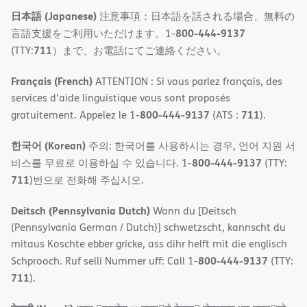
日本語 (Japanese)
注意事項：日本語を話される場合、無料の
800-444-9137
言語支援をご利用いただけます。1-
711
(TTY:
）まで、お電話にてご連絡ください。
Français (French)
ATTENTION : Si vous parlez français, des
services d'aide linguistique vous sont proposés
800-444-9137
711
gratuitement. Appelez le 1-
(ATS :
).
한국어 (Korean)
주의: 한국어를 사용하시는 경우, 언어 지원 서
800-444-9137
비스를 무료로 이용하실 수 있습니다. 1-
(TTY:
711
)번으로 전화해 주십시오.
Deitsch (Pennsylvania Dutch)
Wann du [Deitsch
(Pennsylvania German / Dutch)] schwetzscht, kannscht du
mitaus Koschte ebber gricke, ass dihr helft mit die englisch
800-444-9137
Schprooch. Ruf selli Nummer uff: Call 1-
(TTY:
711
).