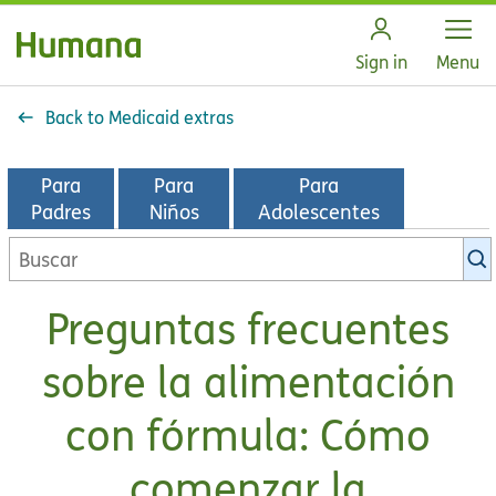
Open
Sign in
Menu
Back to Medicaid extras
Para
Para
Para
Padres
Niños
Adolescentes
Buscar
en
la
Preguntas frecuentes
biblioteca
de
sobre la alimentación
KidsHealth
con fórmula: Cómo
comenzar la