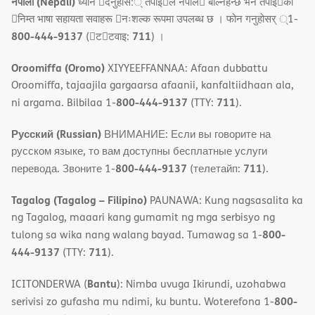
नेपाली (Nepali)
ध्यान 􀇑दनुहोस:् तपाइ􀉍ले नेपाल􀈣 बोल्नहन्छ भन तपाइ􀉍को
􀇓निम्त भाषा सहायता सवाहरू 􀇓नःशल्क रूपमा उपलब्ध छ । फोन गनुहोसर् ्1-
800-444-9137
711
(􀇑ट􀇑टवाइ:
) ।
Oroomiffa (Oromo)
XIYYEEFFANNAA: Afaan dubbattu
Oroomiffa, tajaajila gargaarsa afaanii, kanfaltiidhaan ala,
800-444-9137
711
ni argama. Bilbilaa 1-
(TTY:
).
Русский (Russian)
ВНИМАНИЕ: Если вы говорите на
русском языке, то вам доступны бесплатные услуги
800-444-9137
711
перевода. Звоните 1-
(телетайп:
).
Tagalog (Tagalog – Filipino)
PAUNAWA: Kung nagsasalita ka
ng Tagalog, maaari kang gumamit ng mga serbisyo ng
800-
tulong sa wika nang walang bayad. Tumawag sa 1-
444-9137
711
(TTY:
).
Bantu
ICITONDERWA (
): Nimba uvuga Ikirundi, uzohabwa
800-
serivisi zo gufasha mu ndimi, ku buntu. Woterefona 1-