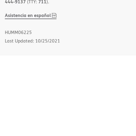
444-9137
711
(TTY:
).
,
(opens
Asistencia en español
PDF
in
new
HUMM06225
window)
Last Updated: 10/25/2021