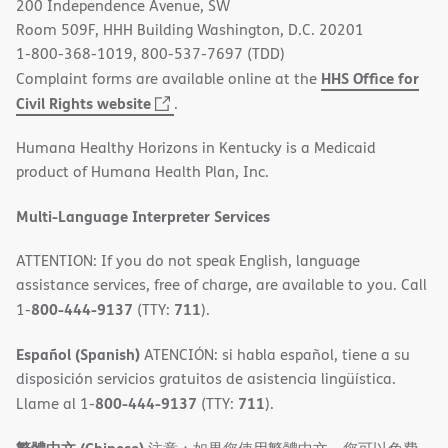
200 Independence Avenue, SW
window)
Room 509F, HHH Building Washington, D.C. 20201
1-800-368-1019, 800-537-7697 (TDD)
HHS Office for
Complaint forms are available online at the
(opens
Civil Rights website
.
in
Humana Healthy Horizons in Kentucky is a Medicaid
new
product of Humana Health Plan, Inc.
window)
Multi-Language Interpreter Services
ATTENTION: If you do not speak English, language
assistance services, free of charge, are available to you. Call
800-444-9137
711
1-
(TTY:
).
Español (Spanish)
ATENCIÓN: si habla español, tiene a su
disposición servicios gratuitos de asistencia lingüística.
800-444-9137
711
Llame al 1-
(TTY:
).