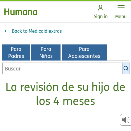
Open
Sign in
Menu
Back to Medicaid extras
Para
Para
Para
Padres
Niños
Adolescentes
Buscar
en
la
La revisión de su hijo de
biblioteca
de
los 4 meses
KidsHealth