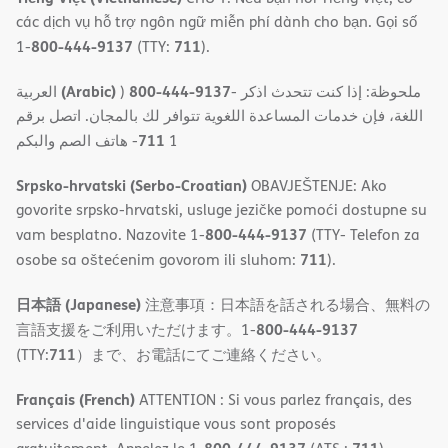
các dịch vụ hỗ trợ ngôn ngữ miễn phí dành cho bạn. Gọi số
800-444-9137
711
1-
(TTY:
).
(Arabic)
800-444-9137
العربية
)
- ملحوظة: إذا كنت تتحدث اذكر
اللغة، فإن خدمات المساعدة اللغویة تتوافر لك بالمجان. اتصل برقم
711
- ھاتف الصم والبكم
1
Srpsko-hrvatski (Serbo-Croatian)
OBAVJEŠTENJE: Ako
govorite srpsko-hrvatski, usluge jezičke pomoći dostupne su
800-444-9137
vam besplatno. Nazovite 1-
(TTY- Telefon za
711
osobe sa oštećenim govorom ili sluhom:
).
日本語 (Japanese)
注意事項：日本語を話される場合、無料の
800-444-9137
言語支援をご利用いただけます。1-
711
(TTY:
）まで、お電話にてご連絡ください。
Français (French)
ATTENTION : Si vous parlez français, des
services d'aide linguistique vous sont proposés