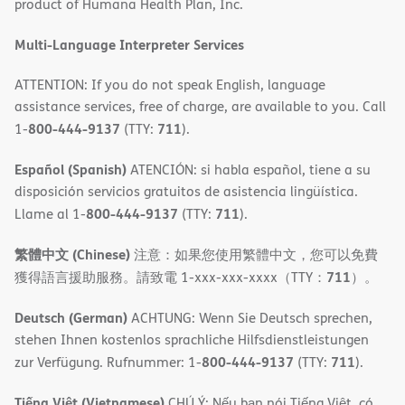
product of Humana Health Plan, Inc.
window)
Multi-Language Interpreter Services
ATTENTION: If you do not speak English, language
assistance services, free of charge, are available to you. Call
800-444-9137
711
1-
(TTY:
).
Español (Spanish)
ATENCIÓN: si habla español, tiene a su
disposición servicios gratuitos de asistencia lingüística.
800-444-9137
711
Llame al 1-
(TTY:
).
繁體中文 (Chinese)
注意：如果您使用繁體中文，您可以免費
711
獲得語言援助服務。請致電 1-xxx-xxx-xxxx（TTY：
）。
Deutsch (German)
ACHTUNG: Wenn Sie Deutsch sprechen,
stehen Ihnen kostenlos sprachliche Hilfsdienstleistungen
800-444-9137
711
zur Verfügung. Rufnummer: 1-
(TTY:
).
Tiếng Việt (Vietnamese)
CHÚ Ý: Nếu bạn nói Tiếng Việt, có