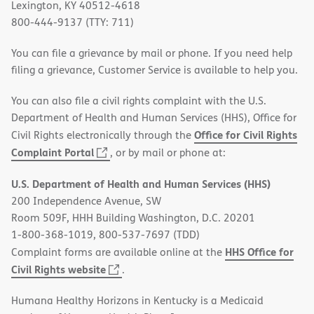
Lexington, KY 40512-4618
800-444-9137 (TTY: 711)
You can file a grievance by mail or phone. If you need help
filing a grievance, Customer Service is available to help you.
You can also file a civil rights complaint with the U.S.
Department of Health and Human Services (HHS), Office for
Office for Civil Rights
Civil Rights electronically through the
(opens
Complaint Portal
, or by mail or phone at:
in
U.S. Department of Health and Human Services (HHS)
new
200 Independence Avenue, SW
window)
Room 509F, HHH Building Washington, D.C. 20201
1-800-368-1019, 800-537-7697 (TDD)
HHS Office for
Complaint forms are available online at the
(opens
Civil Rights website
.
in
Humana Healthy Horizons in Kentucky is a Medicaid
new