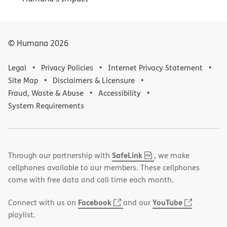
© Humana
2026
Legal
Privacy Policies
Internet Privacy Statement
Site Map
Disclaimers & Licensure
Fraud, Waste & Abuse
Accessibility
System Requirements
,
(opens
SafeLink
Through our partnership with
, we make
PDF
in
cellphones available to our members. These cellphones
new
come with free data and call time each month.
window)
(opens
(opens
Facebook
YouTube
Connect with us on
and our
in
in
playlist.
new
new