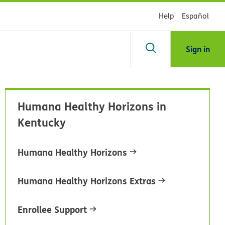
Help
Español
Sign in
scar
Humana Healthy Horizons in
Kentucky
blioteca
Humana Healthy Horizons
dsHealth
Humana Healthy Horizons Extras
Enrollee Support