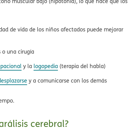
 tono muscular bajo (hipotonía), lo que hace que los
lidad de vida de los niños afectados puede mejorar
 o una cirugía
upacional
y la
logopedia
(terapia del habla)
desplazarse
y a comunicarse con los demás
iempo.
arálisis cerebral?