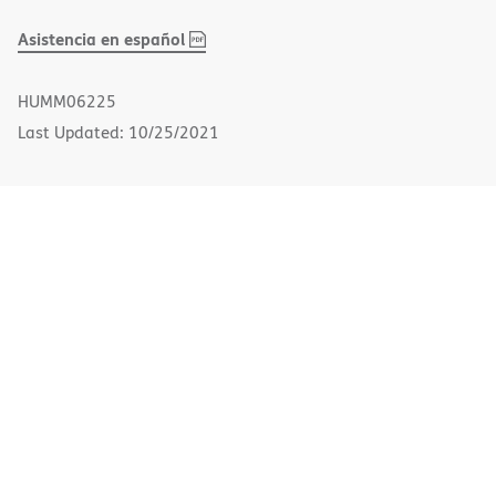
,
(opens
Asistencia en español
PDF
in
new
HUMM06225
window)
Last Updated: 10/25/2021