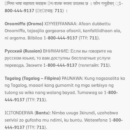
􀇓निम्त भाषा सहायता सवाहरू 􀇓नःशल्क रूपमा उपलब्ध छ । फोन गनुहोसर् ्1-
800-444-9137
711
(􀇑ट􀇑टवाइ:
) ।
Oroomiffa (Oromo)
XIYYEEFFANNAA: Afaan dubbattu
Oroomiffa, tajaajila gargaarsa afaanii, kanfaltiidhaan ala,
800-444-9137
711
ni argama. Bilbilaa 1-
(TTY:
).
Русский (Russian)
ВНИМАНИЕ: Если вы говорите на
русском языке, то вам доступны бесплатные услуги
800-444-9137
711
перевода. Звоните 1-
(телетайп:
).
Tagalog (Tagalog – Filipino)
PAUNAWA: Kung nagsasalita ka
ng Tagalog, maaari kang gumamit ng mga serbisyo ng
800-
tulong sa wika nang walang bayad. Tumawag sa 1-
444-9137
711
(TTY:
).
Bantu
ICITONDERWA (
): Nimba uvuga Ikirundi, uzohabwa
800-
serivisi zo gufasha mu ndimi, ku buntu. Woterefona 1-
444-9137
711
(TTY:
).