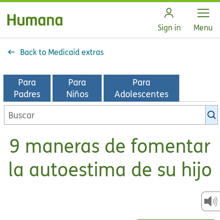
Open
Sign in
Menu
Back to Medicaid extras
Para
Para
Para
Padres
Niños
Adolescentes
Buscar
en
la
9 maneras de fomentar
biblioteca
de
la autoestima de su hijo
KidsHealth