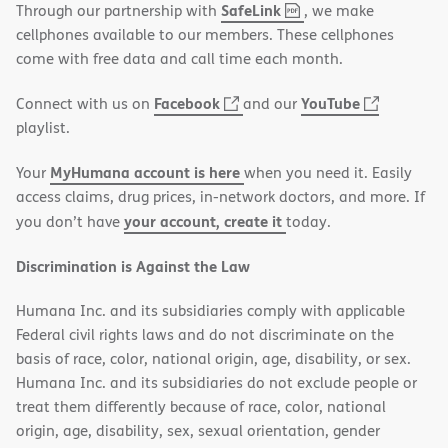
,
(opens
SafeLink
Through our partnership with
, we make
PDF
in
cellphones available to our members. These cellphones
new
come with free data and call time each month.
window)
(opens
(opens
Facebook
YouTube
Connect with us on
and our
in
in
playlist.
new
new
MyHumana account is here
Your
when you need it. Easily
window)
window)
access claims, drug prices, in-network doctors, and more. If
your account, create it
you don’t have
today.
Discrimination is Against the Law
Humana Inc. and its subsidiaries comply with applicable
Federal civil rights laws and do not discriminate on the
basis of race, color, national origin, age, disability, or sex.
Humana Inc. and its subsidiaries do not exclude people or
treat them differently because of race, color, national
origin, age, disability, sex, sexual orientation, gender