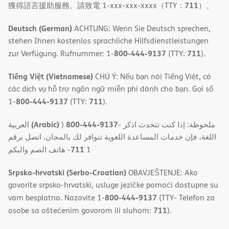
711
獲得語言援助服務。請致電 1-xxx-xxx-xxxx（TTY：
）。
Deutsch (German)
ACHTUNG: Wenn Sie Deutsch sprechen,
stehen Ihnen kostenlos sprachliche Hilfsdienstleistungen
800-444-9137
711
zur Verfügung. Rufnummer: 1-
(TTY:
).
Tiếng Việt (Vietnamese)
CHÚ Ý: Nếu bạn nói Tiếng Việt, có
các dịch vụ hỗ trợ ngôn ngữ miễn phí dành cho bạn. Gọi số
800-444-9137
711
1-
(TTY:
).
(Arabic)
800-444-9137
العربية
)
- ملحوظة: إذا كنت تتحدث اذكر
اللغة، فإن خدمات المساعدة اللغویة تتوافر لك بالمجان. اتصل برقم
711
- ھاتف الصم والبكم
1
Srpsko-hrvatski (Serbo-Croatian)
OBAVJEŠTENJE: Ako
govorite srpsko-hrvatski, usluge jezičke pomoći dostupne su
800-444-9137
vam besplatno. Nazovite 1-
(TTY- Telefon za
711
osobe sa oštećenim govorom ili sluhom:
).