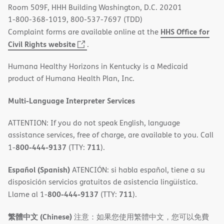
Room 509F, HHH Building Washington, D.C. 20201
1-800-368-1019, 800-537-7697 (TDD)
HHS Office for
Complaint forms are available online at the
(opens
Civil Rights website
.
in
Humana Healthy Horizons in Kentucky is a Medicaid
new
product of Humana Health Plan, Inc.
window)
Multi-Language Interpreter Services
ATTENTION: If you do not speak English, language
assistance services, free of charge, are available to you. Call
800-444-9137
711
1-
(TTY:
).
Español (Spanish)
ATENCIÓN: si habla español, tiene a su
disposición servicios gratuitos de asistencia lingüística.
800-444-9137
711
Llame al 1-
(TTY:
).
繁體中文 (Chinese)
注意：如果您使用繁體中文，您可以免費