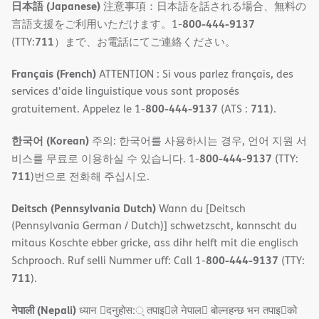
日本語 (Japanese)
注意事項：日本語を話される場合、無料の
800-444-9137
言語支援をご利用いただけます。1-
711
(TTY:
）まで、お電話にてご連絡ください。
Français (French)
ATTENTION : Si vous parlez français, des
services d'aide linguistique vous sont proposés
800-444-9137
711
gratuitement. Appelez le 1-
(ATS :
).
한국어 (Korean)
주의: 한국어를 사용하시는 경우, 언어 지원 서
800-444-9137
비스를 무료로 이용하실 수 있습니다. 1-
(TTY:
711
)번으로 전화해 주십시오.
Deitsch (Pennsylvania Dutch)
Wann du [Deitsch
(Pennsylvania German / Dutch)] schwetzscht, kannscht du
mitaus Koschte ebber gricke, ass dihr helft mit die englisch
800-444-9137
Schprooch. Ruf selli Nummer uff: Call 1-
(TTY:
711
).
नेपाली (Nepali)
ध्यान 􀇑दनुहोस:् तपाइ􀉍ले नेपाल􀈣 बोल्नहन्छ भन तपाइ􀉍को