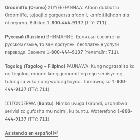
Oroomiffa (Oromo)
XIYYEEFFANNAA: Afaan dubbattu
Oroomiffa, tajaajila gargaarsa afaanii, kanfaltiidhaan ala,
800-444-9137
711
ni argama. Bilbilaa 1-
(TTY:
).
Русский (Russian)
ВНИМАНИЕ: Если вы говорите на
русском языке, то вам доступны бесплатные услуги
800-444-9137
711
перевода. Звоните 1-
(телетайп:
).
Tagalog (Tagalog – Filipino)
PAUNAWA: Kung nagsasalita ka
ng Tagalog, maaari kang gumamit ng mga serbisyo ng
800-
tulong sa wika nang walang bayad. Tumawag sa 1-
444-9137
711
(TTY:
).
Bantu
ICITONDERWA (
): Nimba uvuga Ikirundi, uzohabwa
800-
serivisi zo gufasha mu ndimi, ku buntu. Woterefona 1-
444-9137
711
(TTY:
).
,
(opens
Asistencia en español
PDF
in