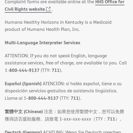
HHS Office for
Complaint forms are available online at the
(opens
Civil Rights website
.
in
Humana Healthy Horizons in Kentucky is a Medicaid
new
product of Humana Health Plan, Inc.
window)
Multi-Language Interpreter Services
ATTENTION: If you do not speak English, language
assistance services, free of charge, are available to you. Call
800-444-9137
711
1-
(TTY:
).
Español (Spanish)
ATENCIÓN: si habla español, tiene a su
disposición servicios gratuitos de asistencia lingüística.
800-444-9137
711
Llame al 1-
(TTY:
).
繁體中文 (Chinese)
注意：如果您使用繁體中文，您可以免費
711
獲得語言援助服務。請致電 1-xxx-xxx-xxxx（TTY：
）。
Deutsch (German)
ACHTUNG: Wenn Sie Deutsch sprechen,