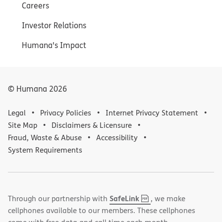
Careers
Investor Relations
Humana's Impact
© Humana
2026
Legal
Privacy Policies
Internet Privacy Statement
Site Map
Disclaimers & Licensure
Fraud, Waste & Abuse
Accessibility
System Requirements
,
(opens
SafeLink
Through our partnership with
, we make
PDF
in
cellphones available to our members. These cellphones
new