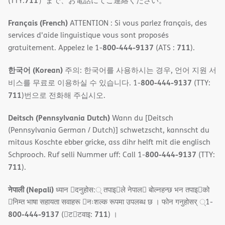
711
(TTY:
）まで、お電話にてご連絡ください。
Français (French)
ATTENTION : Si vous parlez français, des
services d'aide linguistique vous sont proposés
800-444-9137
711
gratuitement. Appelez le 1-
(ATS :
).
한국어 (Korean)
주의: 한국어를 사용하시는 경우, 언어 지원 서
800-444-9137
비스를 무료로 이용하실 수 있습니다. 1-
(TTY:
711
)번으로 전화해 주십시오.
Deitsch (Pennsylvania Dutch)
Wann du [Deitsch
(Pennsylvania German / Dutch)] schwetzscht, kannscht du
mitaus Koschte ebber gricke, ass dihr helft mit die englisch
800-444-9137
Schprooch. Ruf selli Nummer uff: Call 1-
(TTY:
711
).
नेपाली (Nepali)
ध्यान 􀇑दनुहोस:् तपाइ􀉍ले नेपाल􀈣 बोल्नहन्छ भन तपाइ􀉍को
􀇓निम्त भाषा सहायता सवाहरू 􀇓नःशल्क रूपमा उपलब्ध छ । फोन गनुहोसर् ्1-
800-444-9137
711
(􀇑ट􀇑टवाइ:
) ।