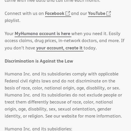
come with free data and call time each month.
window)
(opens
(opens
Facebook
YouTube
Connect with us on
and our
in
in
playlist.
new
new
MyHumana account is here
Your
when you need it. Easily
window)
window)
access claims, drug prices, in-network doctors, and more. If
your account, create it
you don’t have
today.
Discrimination is Against the Law
Humana Inc. and its subsidiaries comply with applicable
Federal civil rights laws and do not discriminate on the
basis of race, color, national origin, age, disability, or sex.
Humana Inc. and its subsidiaries do not exclude people or
treat them differently because of race, color, national
origin, age, disability, sex, sexual orientation, gender
identity, or religion. See our website for more information.
Humana Inc. and its subsidiaries: