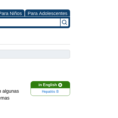
Para Niños
Para Adolescentes
in English
En algunas
Hepatitis B
lemas