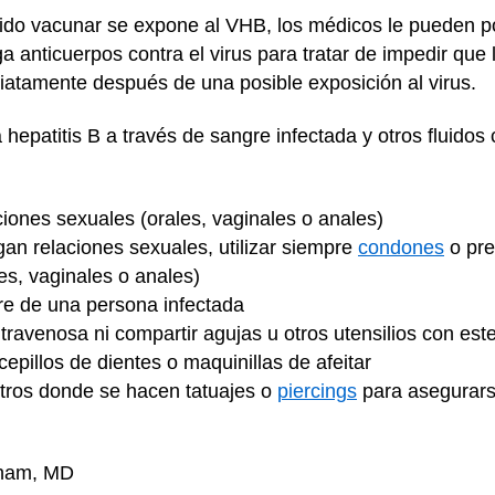
ido vacunar se expone al VHB, los médicos le pueden po
anticuerpos contra el virus para tratar de impedir que 
diatamente después de una posible exposición al virus.
 hepatitis B a través de sangre infectada y otros fluidos
iones sexuales (orales, vaginales o anales)
an relaciones sexuales, utilizar siempre
condones
o pre
es, vaginales o anales)
gre de una persona infectada
travenosa ni compartir agujas u otros utensilios con este
epillos de dientes o maquinillas de afeitar
ntros donde se hacen
tatuajes
o
piercings
para asegurarse
nham, MD