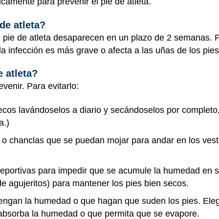
camente para prevenir el pie de atleta.
de atleta?
 pie de atleta desaparecen en un plazo de 2 semanas. P
a infección es más grave o afecta a las uñas de los pies
e atleta?
evenir. Para evitarlo:
secos lavándoselos a diario y secándoselos por completo
a.)
o chanclas que se puedan mojar para andar en los vestu
 deportivas para impedir que se acumule la humedad en su
 de agujeritos) para mantener los pies bien secos.
etengan la humedad o que hagan que suden los pies. Eleg
e absorba la humedad o que permita que se evapore.