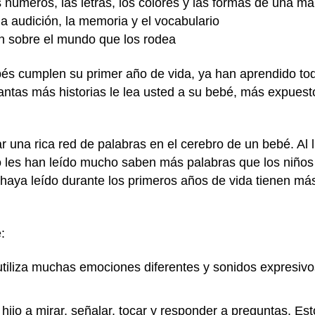
números, las letras, los colores y las formas de una ma
la audición, la memoria y el vocabulario
ón sobre el mundo que los rodea
és cumplen su primer año de vida, ya han aprendido tod
ntas más historias le lea usted a su bebé, más expuest
una rica red de palabras en el cerebro de un bebé. Al l
o les han leído mucho saben más palabras que los niños
 haya leído durante los primeros años de vida tienen má
é:
tiliza muchas emociones diferentes y sonidos expresivos
.
 hijo a mirar, señalar, tocar y responder a preguntas. Est