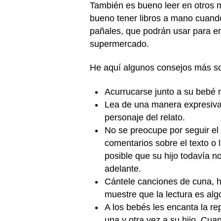
También es bueno leer en otros m
bueno tener libros a mano cuando
pañales, que podrán usar para en
supermercado.
He aquí algunos consejos más so
Acurrucarse junto a su bebé m
Lea de una manera expresiva,
personaje del relato.
No se preocupe por seguir el 
comentarios sobre el texto o
posible que su hijo todavía 
adelante.
Cántele canciones de cuna, h
muestre que la lectura es alg
A los bebés les encanta la re
una y otra vez a su hijo. Cua