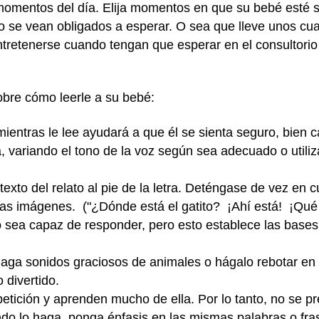
omentos del día. Elija momentos en que su bebé esté se
 se vean obligados a esperar. O sea que lleve unos cuan
tretenerse cuando tengan que esperar en el consultorio 
bre cómo leerle a su bebé:
ientras le lee ayudará a que él se sienta seguro, bien 
 variando el tono de la voz según sea adecuado o utili
texto del relato al pie de la letra. Deténgase de vez en
 las imágenes. ("¿Dónde está el gatito? ¡Ahí está! ¡Qué
no sea capaz de responder, pero esto establece las base
aga sonidos graciosos de animales o hágalo rebotar en 
o divertido.
petición y aprenden mucho de ella. Por lo tanto, no se pr
ndo lo haga, ponga énfasis en las mismas palabras o fra