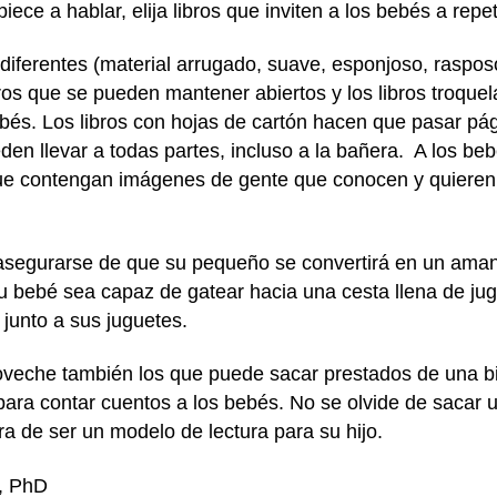
ece a hablar, elija libros que inviten a los bebés a repe
s diferentes (material arrugado, suave, esponjoso, raspo
ros que se pueden mantener abiertos y los libros troque
bés. Los libros con hojas de cartón hacen que pasar pági
eden llevar a todas partes, incluso a la bañera. A los be
ue contengan imágenes de gente que conocen y quieren. 
segurarse de que su pequeño se convertirá en un amante
su bebé sea capaz de gatear hacia una cesta llena de ju
 junto a sus juguetes.
roveche también los que puede sacar prestados de una bi
a contar cuentos a los bebés. No se olvide de sacar un
era de ser un modelo de lectura para su hijo.
s, PhD