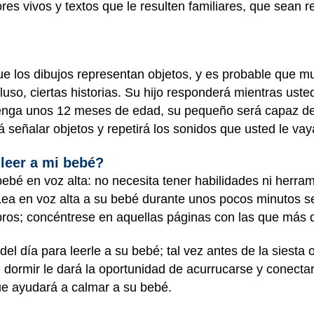
es vivos y textos que le resulten familiares, que sean r
e los dibujos representan objetos, y es probable que mu
cluso, ciertas historias. Su hijo responderá mientras usted
enga unos 12 meses de edad, su pequeño será capaz de
 señalar objetos y repetirá los sonidos que usted le va
leer a mi bebé?
bebé en voz alta: no necesita tener habilidades ni herra
 Lea en voz alta a su bebé durante unos pocos minutos 
bros; concéntrese en aquellas páginas con las que más 
l día para leerle a su bebé; tal vez antes de la siesta o
 dormir le dará la oportunidad de acurrucarse y conectar
que ayudará a calmar a su bebé.