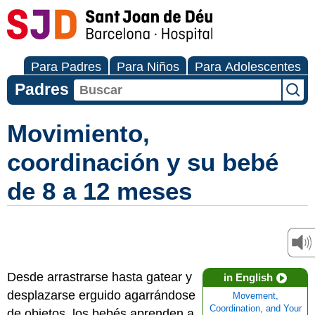
Para Padres
Para Niños
Para Adolescentes
Padres
Movimiento,
coordinación y su bebé
de 8 a 12 meses
Desde arrastrarse hasta gatear y
in English
desplazarse erguido agarrándose
Movement,
Coordination, and Your
de objetos, los bebés aprenden a