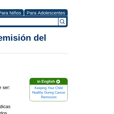
Para Niños
Para Adolescentes
emisión del
in English
e ser:
Keeping Your Child
Healthy During Cancer
Remission
médicas
idos