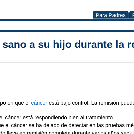
Para Padres
ano a su hijo durante la r
mpo en que el
cáncer
está bajo control. La remisión pued
e el cáncer está respondiendo bien al tratamiento
 que el cáncer se ha dejado de detectar en las pruebas 
do lleva en remisión completa durante varios años segu