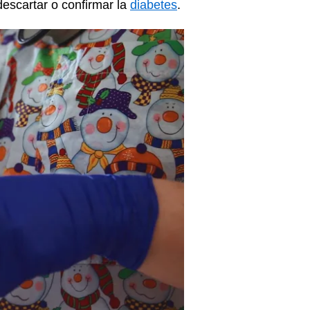
descartar o confirmar la
diabetes
.